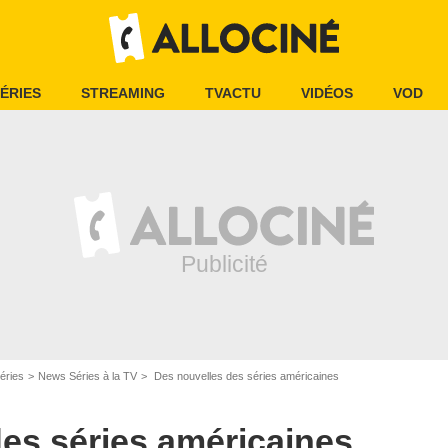
ÉRIES
STREAMING
TVACTU
VIDÉOS
VOD
éries
News Séries à la TV
Des nouvelles des séries américaines
es séries américaines