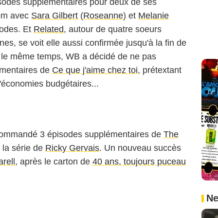
odes supplémentaires pour deux de ses
com avec
Sara Gilbert
(
Roseanne
) et
Melanie
sodes. Et
Related
, autour de quatre soeurs
nes, se voit elle aussi confirmée jusqu'à la fin de
ns le même temps, WB a décidé de ne pas
mentaires de
Ce que j'aime chez toi
, prétextant
d'économies budgétaires...
 commandé 3 épisodes supplémentaires de
The
 la série de
Ricky Gervais
. Un nouveau succès
rell
, après le carton de
40 ans, toujours puceau
Ne