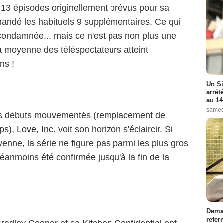
 13 épisodes originellement prévus pour sa
ndé les habituels 9 supplémentaires. Ce qui
 condamnée... mais ce n'est pas non plus une
a moyenne des téléspectateurs atteint
ns !
Un Si
arrêt
au 14
samed
des débuts mouvementés (remplacement de
pps
),
Love, Inc.
voit son horizon s'éclaircir. Si
enne, la série ne figure pas parmi les plus gros
éanmoins été confirmée jusqu'à la fin de la
Demai
refer
radley Cooper
et sa
Kitchen Confidential
ont