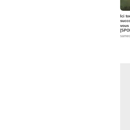
Ici t
succo
vous 
[SPO
samed