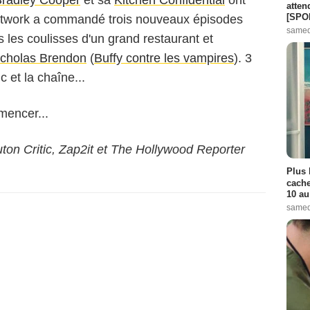
atten
[SPO
network a commandé trois nouveaux épisodes
samed
s les coulisses d'un grand restaurant et
icholas Brendon
(
Buffy contre les vampires
). 3
 et la chaîne...
mencer...
n Critic, Zap2it et The Hollywood Reporter
Plus 
cache
10 au
samed