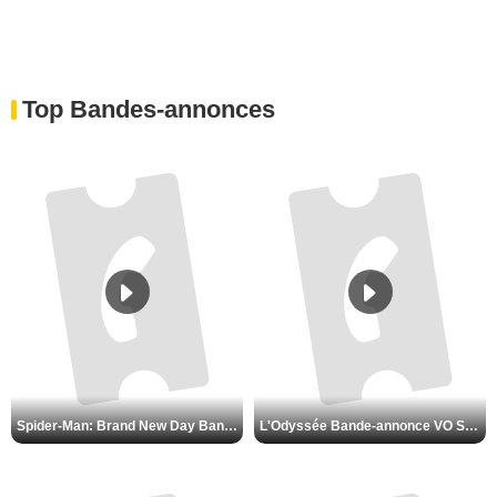
Top Bandes-annonces
Spider-Man: Brand New Day Bande-annonce VO STFR
L'Odyssée Bande-annonce VO STFR