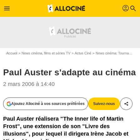
profil
menu
search
Accueil
News cinéma, films et séries TV
Actus Ciné
News cinéma: Tournages
Paul Auster s'adapte au cinéma
2 mars 2006 à 14:40
Ajoutez Allociné à vos sources préférées
Suivez-nous
Partag
Paul Auster réalisera "The Inner life of Martin
Frost", une extension de son "Livre des
illusions", pour lequel il dirigera Irène Jacob et