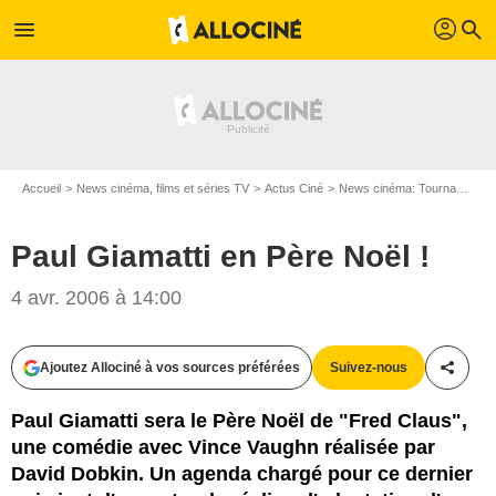
profil
menu
search
Accueil
News cinéma, films et séries TV
Actus Ciné
News cinéma: Tournages
Paul Giamatti en Père Noël !
4 avr. 2006 à 14:00
Ajoutez Allociné à vos sources préférées
Suivez-nous
Partag
Paul Giamatti sera le Père Noël de "Fred Claus",
une comédie avec Vince Vaughn réalisée par
David Dobkin. Un agenda chargé pour ce dernier