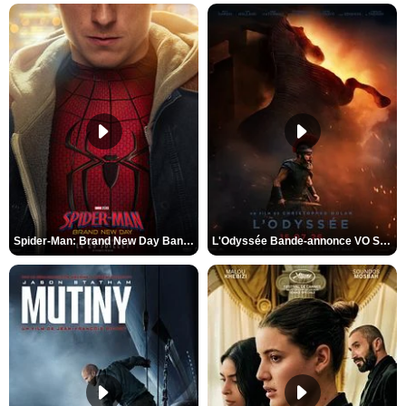
Spider-Man: Brand New Day Bande-annonce VO STFR
L'Odyssée Bande-annonce VO STFR