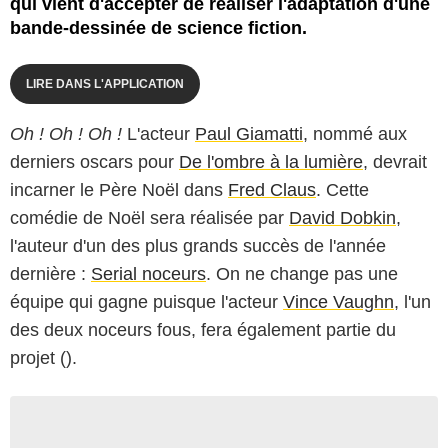
qui vient d'accepter de réaliser l'adaptation d'une
bande-dessinée de science fiction.
LIRE DANS L'APPLICATION
Oh ! Oh ! Oh !
L'acteur
Paul Giamatti
, nommé aux
derniers oscars pour
De l'ombre à la lumière
, devrait
incarner le Père Noël dans
Fred Claus
. Cette
comédie de Noël sera réalisée par
David Dobkin
,
l'auteur d'un des plus grands succès de l'année
dernière :
Serial noceurs
. On ne change pas une
équipe qui gagne puisque l'acteur
Vince Vaughn
, l'un
des deux noceurs fous, fera également partie du
projet ().