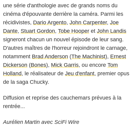
une série d'anthologie avec de grands noms du
cinéma d'épouvante derrière la caméra. Parmi les
récidivistes,
Dario Argento
,
John Carpenter
,
Joe
Dante
,
Stuart Gordon
,
Tobe Hooper
et
John Landis
signeront chacun un nouvel épisode de leur sang.
D'autres maîtres de l'horreur rejoindront le carnage,
notamment
Brad Anderson
(
The Machinist
),
Ernest
Dickerson
(
Bones
),
Mick Garris
, ou encore
Tom
Holland
, le réalisateur de
Jeu d'enfant
, premier opus
de la saga Chucky.
Diffusion et reprise des cauchemars prévues à la
rentrée...
Aurélien Martin avec SciFi Wire