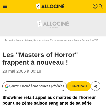
profil
menu
search
Accueil
News cinéma, films et séries TV
News séries
News Séries à la TV
Les 
Les "Masters of Horror"
frappent à nouveau !
28 mai 2006 à 00:18
Ajoutez Allociné à vos sources préférées
Suivez-nous
Partag
Showtime refait appel aux maîtres de l'horreur
pour une 2ème saison sanglante de sa série