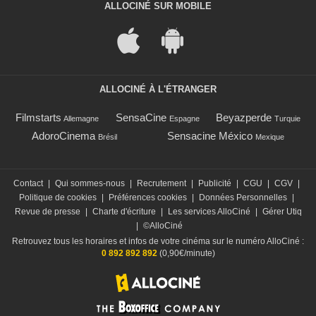
ALLOCINÉ SUR MOBILE
ALLOCINÉ À L'ÉTRANGER
Filmstarts
SensaCine
Beyazperde
Allemagne
Espagne
Turquie
AdoroCinema
Sensacine México
Brésil
Mexique
Contact
|
Qui sommes-nous
|
Recrutement
|
Publicité
|
CGU
|
CGV
|
Politique de cookies
|
Préférences cookies
|
Données Personnelles
|
Revue de presse
|
Charte d'écriture
|
Les services AlloCiné
|
Gérer Utiq
|
©AlloCiné
Retrouvez tous les horaires et infos de votre cinéma sur le numéro AlloCiné :
0 892 892 892
(0,90€/minute)