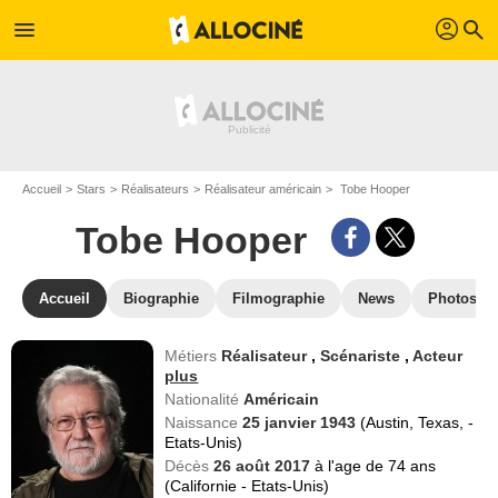
profil
menu
search
Accueil
Stars
Réalisateurs
Réalisateur américain
Tobe Hooper
Tobe Hooper
Accueil
Biographie
Filmographie
News
Photos
Métiers
Réalisateur
,
Scénariste
,
Acteur
plus
Nationalité
Américain
Naissance
25 janvier 1943
(Austin, Texas, -
Etats-Unis)
Décès
26 août 2017
à l'age de 74 ans
(Californie - Etats-Unis)