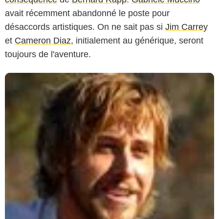
Le "petit jeu" d'Ang Lee...
: C'est finalement le
réalisateur taïwanais
Ang Lee
qui réalisera
A Little
Game
, l'adaptation hollywoodienne du
Petit jeu sans
conséquence
de
Bernard Rapp
.
Gabriele Muccino
avait récemment abandonné le poste pour
désaccords artistiques. On ne sait pas si
Jim Carrey
et
Cameron Diaz
, initialement au générique, seront
toujours de l'aventure.