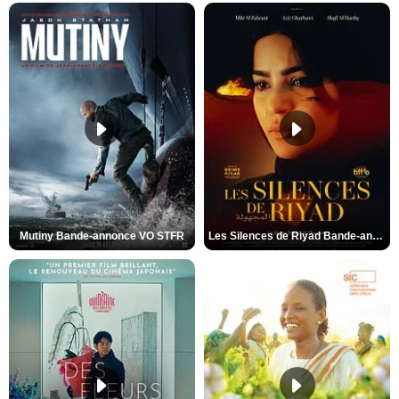
L'Odyssée Bande-annonce VO STFR
Spider-Man: Brand New Day Bande-annonce VO STFR
Mutiny Bande-annonce VO STFR
Les Silences de Riyad Bande-annonce VO STFR