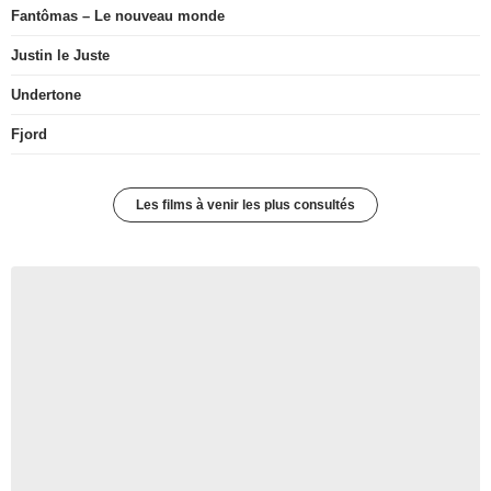
La Maison de nos rêves
Avengers: Doomsday
Soudain
Fantômas – Le nouveau monde
Justin le Juste
Undertone
Fjord
Les films à venir les plus consultés