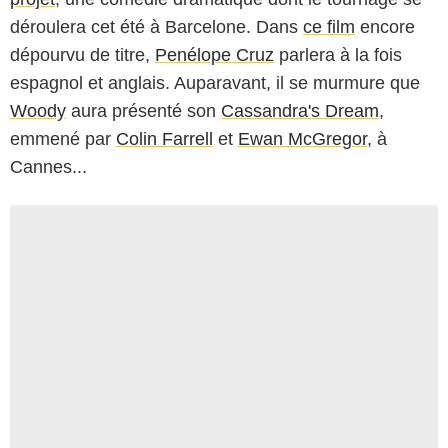
Woody et Penélope
: Le réalisateur américain
Woody Allen
vient de révéler que l'Espagnole
Penélope Cruz
serait l'héroïne de son
nouveau
projet
, une comédie dramatique dont le tournage se
déroulera cet été à Barcelone. Dans
ce film
encore
dépourvu de titre,
Penélope Cruz
parlera à la fois
espagnol et anglais. Auparavant, il se murmure que
Woody
aura présenté son
Cassandra's Dream
,
emmené par
Colin Farrell
et
Ewan McGregor
, à
Cannes...