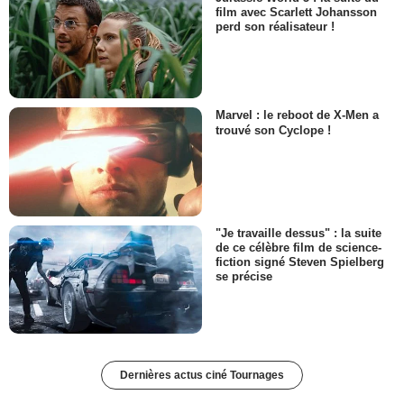
Russell Crowe dans un film de
science-fiction !
Jurassic World 5 : la suite du
film avec Scarlett Johansson
perd son réalisateur !
Marvel : le reboot de X-Men a
trouvé son Cyclope !
"Je travaille dessus" : la suite
de ce célèbre film de science-
fiction signé Steven Spielberg
se précise