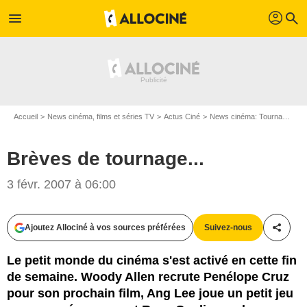
profil
menu
search
Accueil
News cinéma, films et séries TV
Actus Ciné
News cinéma: Tournages
Brèves de tournage...
3 févr. 2007 à 06:00
Ajoutez Allociné à vos sources préférées
Suivez-nous
Partag
Le petit monde du cinéma s'est activé en cette fin
de semaine. Woody Allen recrute Penélope Cruz
pour son prochain film, Ang Lee joue un petit jeu