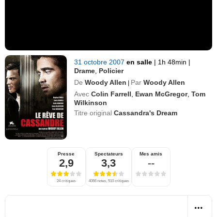
31 octobre 2007
en salle
|
1h 48min
|
Drame
,
Policier
De
Woody Allen
Par
Woody Allen
|
Avec
Colin Farrell
,
Ewan McGregor
,
Tom
Wilkinson
Titre original
Cassandra's Dream
Presse
Spectateurs
Mes amis
2,9
3,3
--
24 critiques
4066 notes, 510 critiques