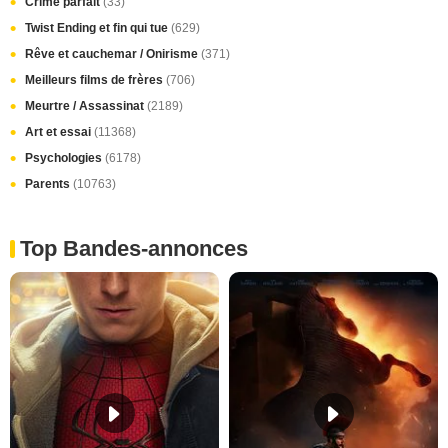
Crime parfait
(33)
Twist Ending et fin qui tue
(629)
Rêve et cauchemar / Onirisme
(371)
Meilleurs films de frères
(706)
Meurtre / Assassinat
(2189)
Art et essai
(11368)
Psychologies
(6178)
Parents
(10763)
Top Bandes-annonces