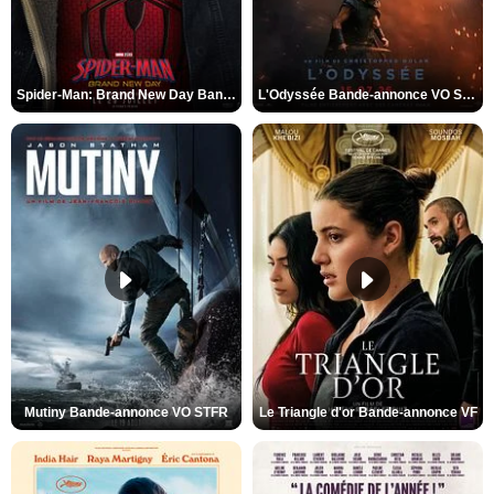
Spider-Man: Brand New Day Bande-annonce VO STFR
L'Odyssée Bande-annonce VO STFR
Mutiny Bande-annonce VO STFR
Le Triangle d'or Bande-annonce VF