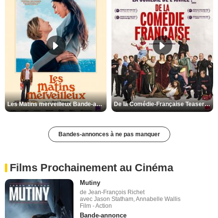
Les Matins merveilleux Bande-annonce VF
De la Comédie-Française Teaser VF
Bandes-annonces à ne pas manquer
Films Prochainement au Cinéma
Mutiny
de Jean-François Richet
avec Jason Statham, Annabelle Wallis
Film - Action
Bande-annonce