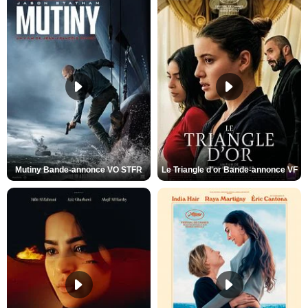
Mutiny Bande-annonce VO STFR
Le Triangle d'or Bande-annonce VF