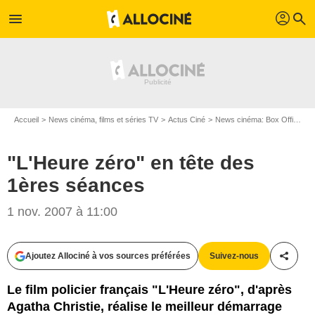
profil
menu
search
Accueil
News cinéma, films et séries TV
Actus Ciné
News cinéma: Box Office
"L'Heure zéro" en tête des
1ères séances
1 nov. 2007 à 11:00
Ajoutez Allociné à vos sources préférées
Suivez-nous
Partag
Le film policier français "L'Heure zéro", d'après
Agatha Christie, réalise le meilleur démarrage