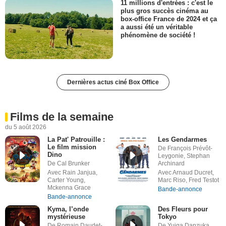
11 millions d'entrées : c'est le
plus gros succès cinéma au
box-office France de 2024 et ça
a aussi été un véritable
phénomène de société !
Dernières actus ciné Box Office
Films de la semaine
du 5 août 2026
La Pat' Patrouille :
Les Gendarmes
Le film mission
De François Prévôt-
Dino
Leygonie, Stephan
De Cal Brunker
Archinard
Avec Rain Janjua,
Avec Arnaud Ducret,
Carter Young,
Marc Riso, Fred Testot
Mckenna Grace
Bande-annonce
Bande-annonce
Kyma, l’onde
Des Fleurs pour
mystérieuse
Tokyo
De Romain Daudet-
De Yuiga Danzuka