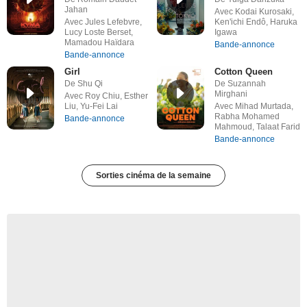
Jahan
Avec Kodai Kurosaki,
Avec Jules Lefebvre,
Ken'ichi Endô, Haruka
Lucy Loste Berset,
Igawa
Mamadou Haïdara
Bande-annonce
Bande-annonce
Girl
Cotton Queen
De Shu Qi
De Suzannah
Mirghani
Avec Roy Chiu, Esther
Liu, Yu-Fei Lai
Avec Mihad Murtada,
Rabha Mohamed
Bande-annonce
Mahmoud, Talaat Farid
Bande-annonce
Sorties cinéma de la semaine