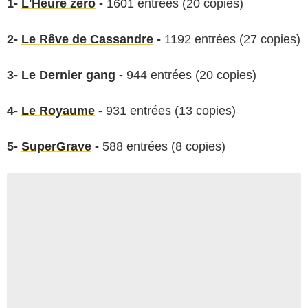
1-
L'Heure zéro
-
1601 entrées (20 copies)
2-
Le Rêve de Cassandre
-
1192 entrées (27 copies)
3-
Le Dernier gang
-
944 entrées (20 copies)
4-
Le Royaume
-
931 entrées (13 copies)
5-
SuperGrave
-
588 entrées (8 copies)