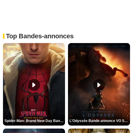
Top Bandes-annonces
Spider-Man: Brand New Day Bande-annonce VO STFR
L'Odyssée Bande-annonce VO STFR