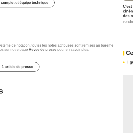
 complet et équipe technique
C'est
ciném
des m
vendr
tème de notation, toutes les notes attribuées sont remises au barême
nfos sur notre page
Revue de presse
pour en savoir plus.
Ce
I 
1 article de presse
s