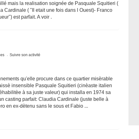
illé mais la realisation soignée de Pasquale Squitieri (
a Cardinale ( "Il etait une fois dans l Ouest)- Franco
ur") est parfait. A voir .
ques
Suivre son activité
nnements qu'elle procure dans ce quartier misèrable
aissè insensible Pasquale Squitieri (cinèaste italien
èhabilitèe à sa juste valeur) qui installa en 1974 sa
 casting parfait: Claudia Cardinale (juste belle à
o en ex-dètenu sans le sous et Fabio ...