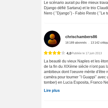
Le scénario aurait pu être mieux trava
Django défié Sartana) et le trio Claudi
Nero ( "Django") - Fabio Resto ( "Le tue
chrischambers86
16 189 abonnés
13 142 criti
4,0
Publiée le 17 juin 2013
La beautè du vieux Naples et les èto
de la fin du XIXème siècle n'ont pas l
ambitieux dont l'oeuvre mèrite d'être r
camèra pour tourner "I Guappi" avec un
tomber) en Lucia Esposita, Franco Ner
Lire plus