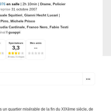
1976
en salle
|
2h 10min
|
Drame
,
Policier
reprise
31 octobre 2007
uale Squitieri
,
Gianni Hecht Lucari
|
Pirro
,
Michele Prisco
audia Cardinale
,
Franco Nero
,
Fabio Testi
ginal
I guappi
e
Spectateurs
Mes amis
3,3
--
35 notes, 5 critiques
ns un quartier misérable de la fin du XIXème siècle, de