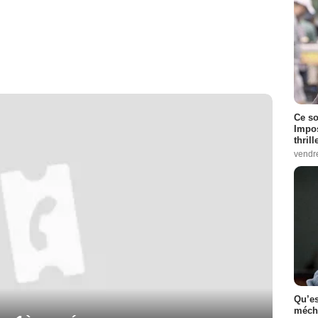
Ce so
Impos
thrill
vendr
Qu’es
méch