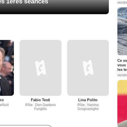
des 1ères séances
vendr
Ce so
vous 
les t
vendr
ro
Fabio Testi
Lina Polito
ellizzi
Rôle : Don Gaetano
Rôle : Nanina
Fungillo
Scognamiglio