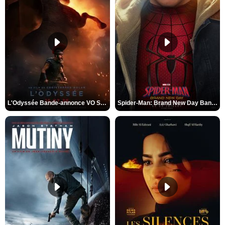
L'Odyssée Bande-annonce VO STFR
Spider-Man: Brand New Day Bande-annonce VO STFR