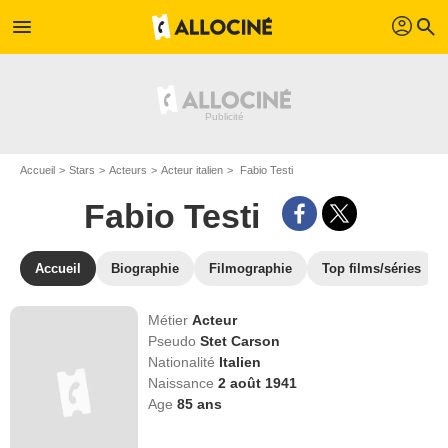
profil
menu
search
Accueil
Stars
Acteurs
Acteur italien
Fabio Testi
Fabio Testi
Accueil
Biographie
Filmographie
Top films/séries
Métier
Acteur
Pseudo
Stet Carson
Nationalité
Italien
Naissance
2 août 1941
Age
85
ans