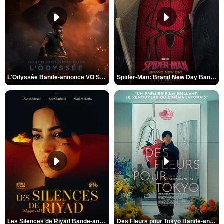
L'Odyssée Bande-annonce VO STFR
Spider-Man: Brand New Day Bande-annonce VO STFR
Les Silences de Riyad Bande-annonce VO STFR
Des Fleurs pour Tokyo Bande-annonce VO STFR