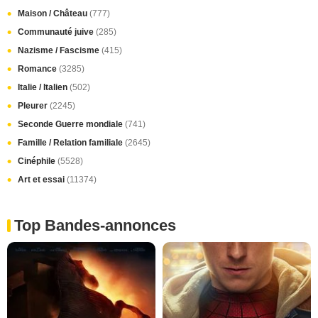
Maison / Château
(777)
Communauté juive
(285)
Nazisme / Fascisme
(415)
Romance
(3285)
Italie / Italien
(502)
Pleurer
(2245)
Seconde Guerre mondiale
(741)
Famille / Relation familiale
(2645)
Cinéphile
(5528)
Art et essai
(11374)
Top Bandes-annonces