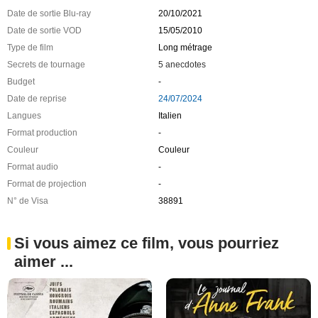
Date de sortie Blu-ray
20/10/2021
Date de sortie VOD
15/05/2010
Type de film
Long métrage
Secrets de tournage
5 anecdotes
Budget
-
Date de reprise
24/07/2024
Langues
Italien
Format production
-
Couleur
Couleur
Format audio
-
Format de projection
-
N° de Visa
38891
Si vous aimez ce film, vous pourriez
aimer ...