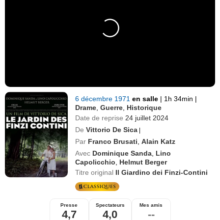
6 décembre 1971
en salle
|
1h 34min
|
Drame
,
Guerre
,
Historique
Date de reprise
24 juillet 2024
De
Vittorio De Sica
|
Par
Franco Brusati
,
Alain Katz
Avec
Dominique Sanda
,
Lino
Capolicchio
,
Helmut Berger
Titre original
Il Giardino dei Finzi-Contini
Presse
Spectateurs
Mes amis
4,7
4,0
--