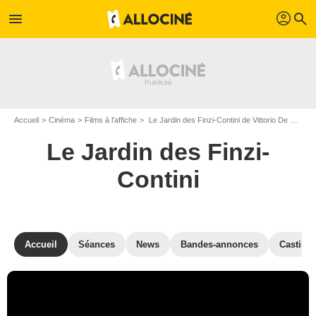
profil
menu
search
Accueil
Cinéma
Films à l'affiche
Le Jardin des Finzi-Contini de Vittorio De Sica
Le Jardin des Finzi-
Contini
Accueil
Séances
News
Bandes-annonces
Casting