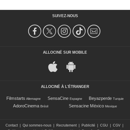
SUIVEZ-NOUS
ALLOCINÉ SUR MOBILE
ALLOCINÉ À L'ÉTRANGER
Filmstarts
SensaCine
Beyazperde
Allemagne
Espagne
Turquie
AdoroCinema
Sensacine México
Brésil
Mexique
Contact
|
Qui sommes-nous
|
Recrutement
|
Publicité
|
CGU
|
CGV
|