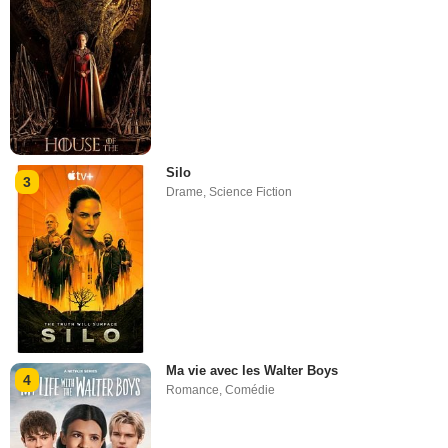
Silo
3
Drame
,
Science Fiction
Ma vie avec les Walter Boys
4
Romance
,
Comédie