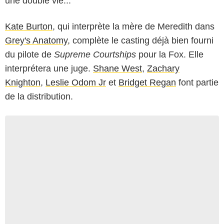
une double vie...
Kate Burton
, qui interprète la mère de Meredith dans
Grey's Anatomy
, complète le casting déjà bien fourni
du pilote de
Supreme Courtships
pour la Fox. Elle
interprétera une juge.
Shane West
,
Zachary
Knighton
,
Leslie Odom Jr
et
Bridget Regan
font partie
de la distribution.