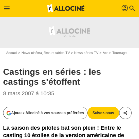
profil
menu
search
Accueil
News cinéma, films et séries TV
News séries TV
Actus Tournage Séries TV
Castings en séries : les
castings s'étoffent
8 mars 2007 à 10:35
Ajoutez Allociné à vos sources préférées
Suivez-nous
Partag
La saison des pilotes bat son plein ! Entre le
casting 10 étoiles de la version américaine de