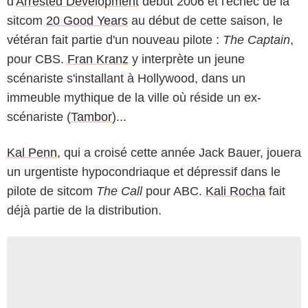
d'
Arrested Development
début 2006 et l'échec de la
sitcom
20 Good Years
au début de cette saison, le
vétéran fait partie d'un nouveau pilote :
The Captain
,
pour CBS.
Fran Kranz
y interprète un jeune
scénariste s'installant à Hollywood, dans un
immeuble mythique de la ville où réside un ex-
scénariste (
Tambor
)...
Kal Penn
, qui a croisé cette année Jack Bauer, jouera
un urgentiste hypocondriaque et dépressif dans le
pilote de sitcom
The Call
pour ABC.
Kali Rocha
fait
déjà partie de la distribution.