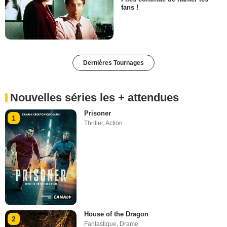
fans !
Dernières Tournages
Nouvelles séries les + attendues
Prisoner
1
Thriller
,
Action
House of the Dragon
2
Fantastique
,
Drame