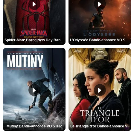
Spider-Man: Brand New Day Bande-annonce VO STFR
L'Odyssée Bande-annonce VO STFR
Mutiny Bande-annonce VO STFR
Le Triangle d'or Bande-annonce VF