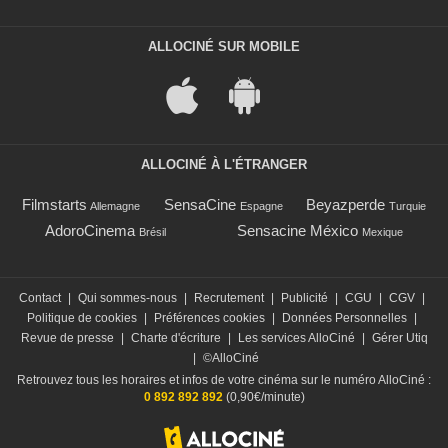
ALLOCINÉ SUR MOBILE
ALLOCINÉ À L'ÉTRANGER
Filmstarts
SensaCine
Beyazperde
Allemagne
Espagne
Turquie
AdoroCinema
Sensacine México
Brésil
Mexique
Contact
|
Qui sommes-nous
|
Recrutement
|
Publicité
|
CGU
|
CGV
|
Politique de cookies
|
Préférences cookies
|
Données Personnelles
|
Revue de presse
|
Charte d'écriture
|
Les services AlloCiné
|
Gérer Utiq
|
©AlloCiné
Retrouvez tous les horaires et infos de votre cinéma sur le numéro AlloCiné :
0 892 892 892
(0,90€/minute)