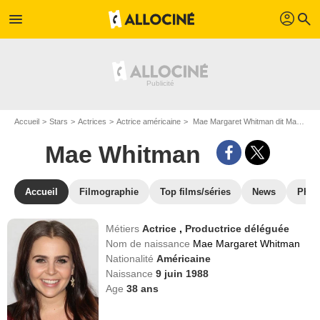
profil
menu
search
Accueil
Stars
Actrices
Actrice américaine
Mae Margaret Whitman dit Mae Whitman
Mae Whitman
Accueil
Filmographie
Top films/séries
News
Phot
Métiers
Actrice
,
Productrice déléguée
Nom de naissance
Mae Margaret Whitman
Nationalité
Américaine
Naissance
9 juin 1988
Age
38
ans