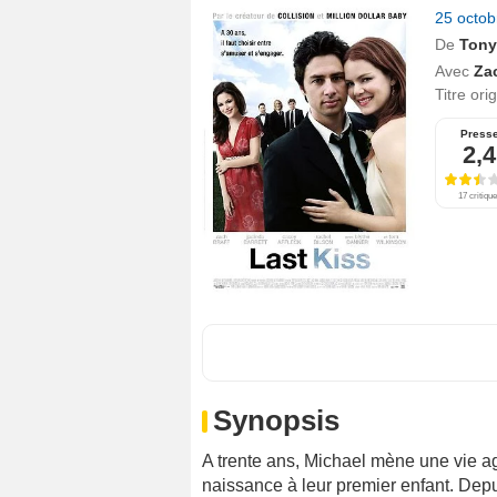
25 octo
De
Tony
Avec
Za
Titre ori
Press
2,4
17 critiqu
Synopsis
A trente ans, Michael mène une vie 
naissance à leur premier enfant. Depui