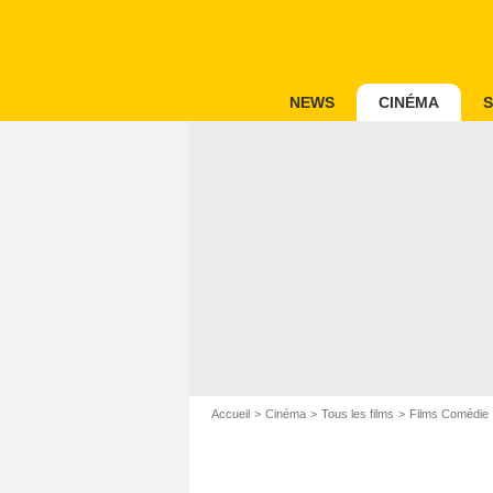
NEWS
CINÉMA
S
Accueil
Cinéma
Tous les films
Films Comédie