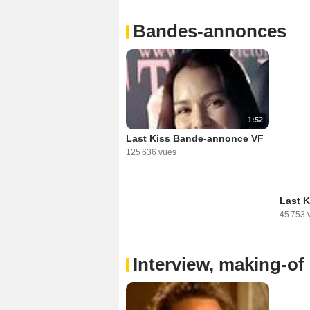
Bandes-annonces
1:52
Last Kiss Bande-annonce VF
125 636 vues
Last 
45 753 
Interview, making-of 