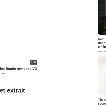
Netfl
dont 
ciném
vendr
1:52
Kiss Bande-annonce VO
vues
et extrait
"Je c
secou