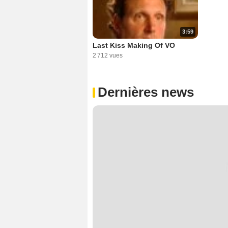
3:59
Last Kiss Making Of VO
2 712 vues
Dernières news