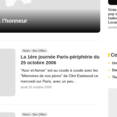
Virée
pop d
Isabe
à l'honneur
Loca
vendr
News - Box Office
Ce
La 1ère journée Paris-périphérie du
25 octobre 2006
Um
De
"Azur et Asmar" est au coude à coude avec les
"Mémoires de nos pères" de Clint Eastwood ce
The
mercredi sur Paris, avec un peu…
jeudi 26 octobre 2006
News - Box Office