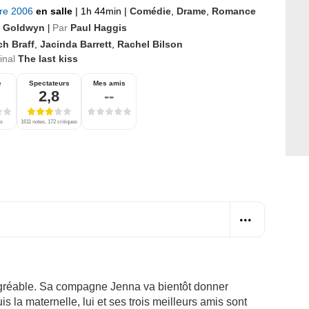
bre 2006
en salle
|
1h 44min
|
Comédie
,
Drame
,
Romance
 Goldwyn
Par
Paul Haggis
|
ch Braff
,
Jacinda Barrett
,
Rachel Bilson
ginal
The last kiss
e
Spectateurs
Mes amis
2,8
--
es
1611 notes, 172 critiques
agréable. Sa compagne Jenna va bientôt donner
s la maternelle, lui et ses trois meilleurs amis sont