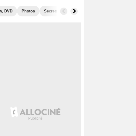
y, DVD
Photos
Secrets de tournage
Box Office
Récomp