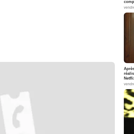
compo
vendr
Après
réali
Netfl
vendr