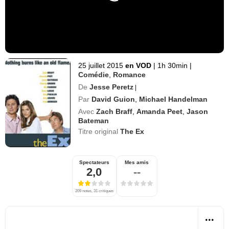
25 juillet 2015
en VOD
|
1h 30min
|
Comédie
,
Romance
De
Jesse Peretz
|
Par
David Guion
,
Michael Handelman
Avec
Zach Braff
,
Amanda Peet
,
Jason
Bateman
Titre original
The Ex
Spectateurs
Mes amis
2,0
--
209 notes, 31 critiques