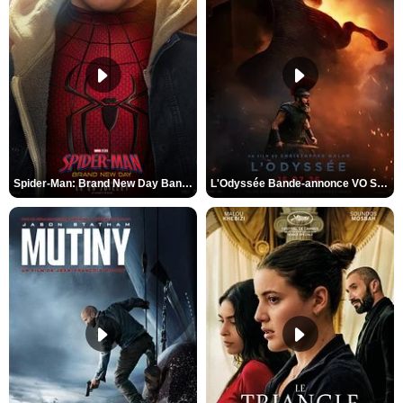
Spider-Man: Brand New Day Bande-annonce VO STFR
L'Odyssée Bande-annonce VO STFR