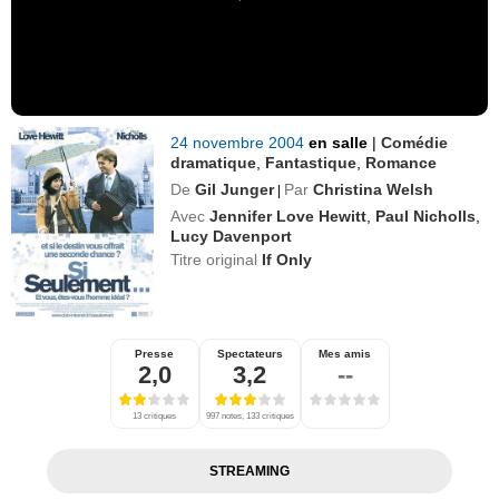
24 novembre 2004
en salle
|
Comédie
dramatique
,
Fantastique
,
Romance
De
Gil Junger
Par
Christina Welsh
|
Avec
Jennifer Love Hewitt
,
Paul Nicholls
,
Lucy Davenport
Titre original
If Only
Presse
Spectateurs
Mes amis
2,0
3,2
--
13 critiques
997 notes, 133 critiques
STREAMING