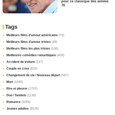
pour ce classique des années
70
Tags
Meilleurs films d'amour américains
(79)
Meilleurs films d'amour tristes
(49)
Meilleurs films les plus tristes
(106)
Meilleures comédies romantiques
(408)
Accident de voiture
(247)
Couple en crise
(632)
Changement de vie / Nouveau départ
(587)
Mort
(1045)
Rire et pleurer
(1702)
Duo / Tandem
(1138)
Romance
(3284)
Jeunes adultes
(9526)