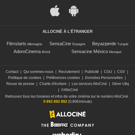
ALLOCINÉ À L'ÉTRANGER
Filmstarts
SensaCine
Beyazperde
Allemagne
Espagne
Turquie
AdoroCinema
Sensacine México
Brésil
Mexique
Contact
|
Qui sommes-nous
|
Recrutement
|
Publicité
|
CGU
|
CGV
|
Politique de cookies
|
Préférences cookies
|
Données Personnelles
|
Revue de presse
|
Charte d'écriture
|
Les services AlloCiné
|
Gérer Utiq
|
©AlloCiné
Retrouvez tous les horaires et infos de votre cinéma sur le numéro AlloCiné :
0 892 892 892
(0,90€/minute)