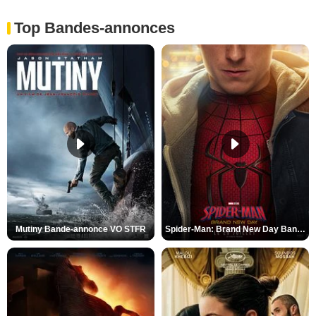
Top Bandes-annonces
Mutiny Bande-annonce VO STFR
Spider-Man: Brand New Day Bande-annonce VO STFR