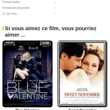
Format audio
-
Format de projection
-
N° de Visa
-
Si vous aimez ce film, vous pourriez
aimer ...
Blue Valentine