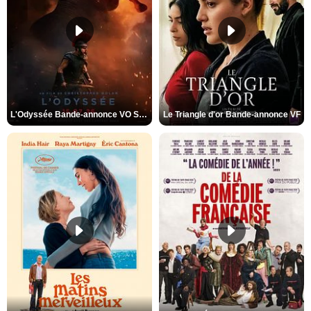
L'Odyssée Bande-annonce VO STFR
Le Triangle d'or Bande-annonce VF