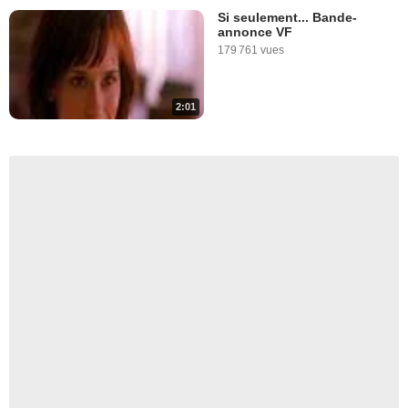
Si seulement... Bande-
annonce VF
179 761 vues
2:01