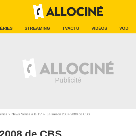
ÉRIES
STREAMING
TVACTU
VIDÉOS
VOD
éries
News Séries à la TV
La saison 2007-2008 de CBS
-2008 de CBS