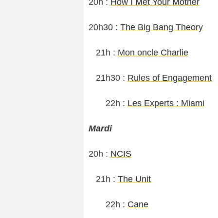
20h :
How I Met Your Mother
20h30 :
The Big Bang Theory
21h :
Mon oncle Charlie
21h30 :
Rules of Engagement
22h :
Les Experts : Miami
Mardi
20h :
NCIS
21h :
The Unit
22h :
Cane