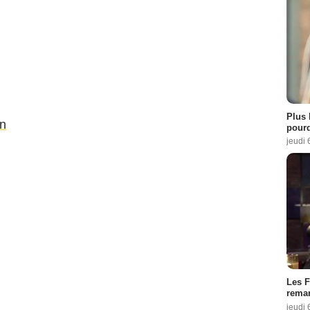
Plus 
an
pourq
jeudi 
Les F
remar
jeudi 