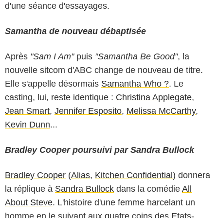
d'une séance d'essayages.
Samantha de nouveau débaptisée
Après
"Sam I Am"
puis
"Samantha Be Good"
, la
nouvelle sitcom d'ABC change de nouveau de titre.
Elle s'appelle désormais
Samantha Who ?
. Le
casting, lui, reste identique :
Christina Applegate
,
Jean Smart
,
Jennifer Esposito
,
Melissa McCarthy
,
Kevin Dunn
...
Bradley Cooper poursuivi par Sandra Bullock
Bradley Cooper
(
Alias
,
Kitchen Confidential
) donnera
la réplique à
Sandra Bullock
dans la comédie
All
About Steve
. L'histoire d'une femme harcelant un
homme en le suivant aux quatre coins des Etats-