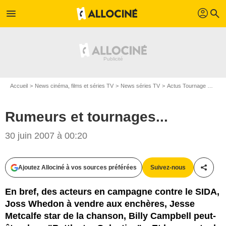
profil
menu
search
Accueil
News cinéma, films et séries TV
News séries TV
Actus Tournage Séries TV
Rumeurs et tournages...
30 juin 2007 à 00:20
Ajoutez Allociné à vos sources préférées
Suivez-nous
Partag
En bref, des acteurs en campagne contre le SIDA,
Joss Whedon à vendre aux enchères, Jesse
Metcalfe star de la chanson, Billy Campbell peut-