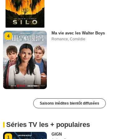
Ma vie avec les Walter Boys
4
Romance
,
Comédie
Saisons inédites bientôt diffusées
Séries TV les + populaires
GIGN
1