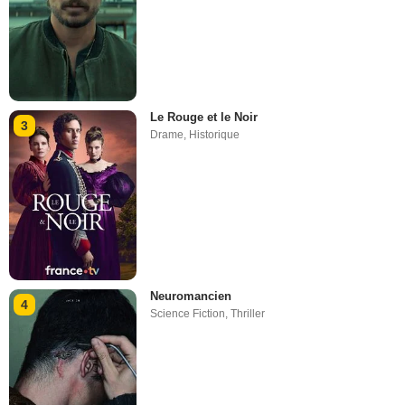
Le Rouge et le Noir
3
Drame
,
Historique
Neuromancien
4
Science Fiction
,
Thriller