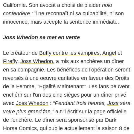
Californie. Son avocat a choisi de plaider
nolo
contendere
: il ne reconnaît ni sa culpabilité, ni son
innocence, mais accepte la sentence immédiate.
Joss Whedon se met en vente
Le créateur de
Buffy contre les vampires
,
Angel
et
Firefly
,
Joss Whedon
, a mis aux enchères un dîner
en sa compagnie. Les bénéfices de l'opération seront
reversés à une oeuvre caritative en faveur des Droits
de la Femme, "Egalité Maintenant". Les fans peuvent
enchérir sur l'un des cinq sièges pour un dîner privé
avec
Joss Whedon
:
"Pendant trois heures,
Joss
sera
votre plus grand fan,"
a-t-il écrit sur la page officielle
de l'enchère. Le dîner sera sponsorisé par Dark
Horse Comics, qui publie actuellement la saison 8 de