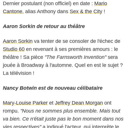
Dernier postulant (non officiel) en date :
Mario
Cantone
, alias Anthony dans
Sex & the City
!
Aaron Sorkin de retour au théâtre
Aaron Sorkin
va tenter de se consoler de l'échec de
Studio 60
en revenant à ses premières amours : le
théâtre ! Sa pièce
"The Farnsworth Invention"
sera
jouée à Broadway à l'automne. Quel en est le sujet ?
La télévision !
Nancy Botwin est de nouveau célibataire
Mary-Louise Parker
et
Jeffrey Dean Morgan
ont
rompu.
"Nous ne sommes plus ensemble. Mais tout
va bien. Ce n'était juste pas le bon moment dans nos
vies respectives"
a indiqué l'acteur, qui interprète le