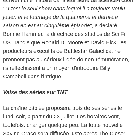
écrivent une histoire dans leur série de science-fiction
:
"C'est le seul show dans lequel il a toujours voulu
jouer, et le tournage de la quatrième et dernière
saison en est au cinquième épisode"
, a déclaré
Bonnie Hammer, la directrice des studios de Sci Fi
US. Tandis que
Ronald D. Moore
et
David Eick
, les
producteurs exécutifs de
Battlestar Galactica
, ne
prennent pas au sérieux l'idée de non-rémunération,
ils réfléchissent à un moyen d'introduire
Billy
Campbell
dans l'intrigue.
Valse des séries sur TNT
La chaîne câblée proposera trois de ses séries le
lundi soir, à partir du 23 juillet. Les horaires vont,
toutefois, changer quelque peu. La toute nouvelle
Saving Grace
sera diffusée juste après
The Closer
,