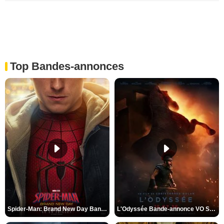
Top Bandes-annonces
Spider-Man: Brand New Day Bande-annonce VO STFR
L'Odyssée Bande-annonce VO STFR