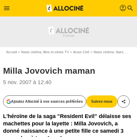
profil
menu
search
Accueil
News cinéma, films et séries TV
Actus Ciné
News cinéma: Stars
Milla
Milla Jovovich maman
5 nov. 2007 à 12:40
Ajoutez Allociné à vos sources préférées
Suivez-nous
Partag
L'héroïne de la saga "Resident Evil" délaisse ses
machettes pour la layette : Milla Jovovich, a
donné naissance à une petite fille ce samedi 3