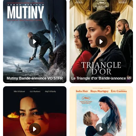
Mutiny Bande-annonce VO STFR
Le Triangle d'or Bande-annonce VF