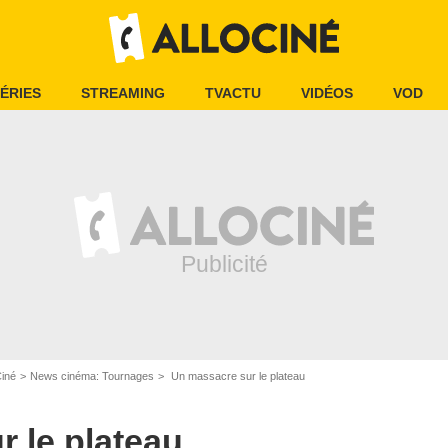
ÉRIES
STREAMING
TVACTU
VIDÉOS
VOD
Ciné
News cinéma: Tournages
Un massacre sur le plateau
 le plateau