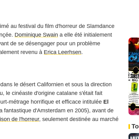
imé au festival du film d'horreur de Slamdance
ançée.
Dominique Swain
a elle été initialement
m avant de se désengager pour un problème
inalement revenu à
Erica Leerhsen
.
dans le désert Californien et sous la direction
 le cinéaste d'origine catalane s'était fait
t-métrage horrifique et efficace intitulée
El
ma fantastique d'Amsterdam en 2005), avant de
son de l'horreur
, seulement destinée au marché
To