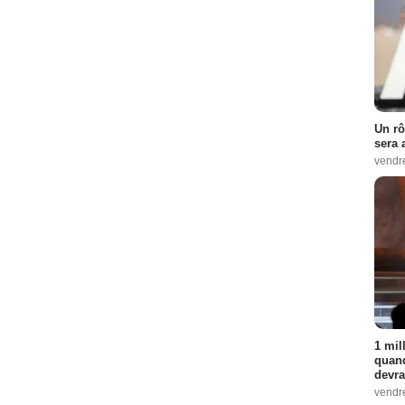
Un rô
sera 
vendr
1 mil
quand
devra
vendr