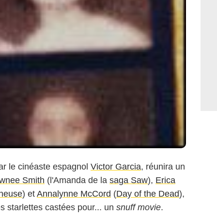
 par le cinéaste espagnol
Victor Garcia
, réunira un
wnee Smith
(l'Amanda de la
saga Saw
),
Erica
nneuse
) et
Annalynne McCord
(
Day of the Dead
),
s starlettes castées pour... un
snuff movie
.