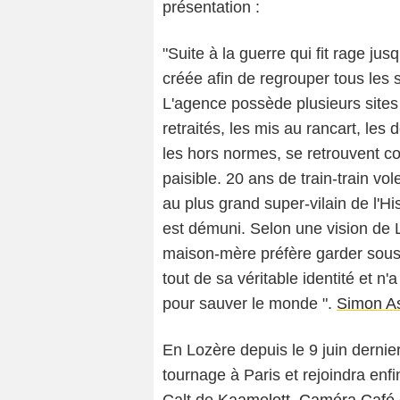
présentation :
"Suite à la guerre qui fit rage j
créée afin de regrouper tous les 
L'agence possède plusieurs sites 
retraités, les mis au rancart, le
les hors normes, se retrouvent c
paisible. 20 ans de train-train vo
au plus grand super-vilain de l'Hi
est démuni. Selon une vision de L
maison-mère préfère garder sous s
tout de sa véritable identité et n
pour sauver le monde ".
Simon As
En Lozère depuis le 9 juin dernier 
tournage à Paris et rejoindra enfi
Calt de
Kaamelott
,
Caméra Café