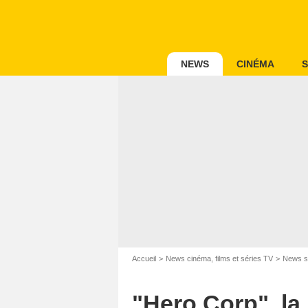
NEWS
CINÉMA
S
Accueil
News cinéma, films et séries TV
News s
"Hero Corp", la