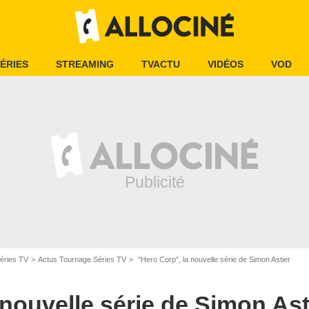
ÉRIES
STREAMING
TVACTU
VIDÉOS
VOD
éries TV
Actus Tournage Séries TV
"Hero Corp", la nouvelle série de Simon Astier
 nouvelle série de Simon Ast