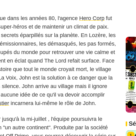
usque dans les années 80, l'agence
Hero Corp
fut
super-héros et de maintenir un climat de paix.
secrets éparpillés sur la planète. En Lozère, les
s démissionnaires, les démasqués, les pas formés,
oupés du monde pour retrouver une vie calme et
lent en éclat quand The Lord refait surface. Face
stoire que tout le monde croyait mort, le village
a Voix, John est la solution à ce danger que la
ilence. John arrive au village mais il ignore
'a aucune idée de ce qu'il va devoir accomplir
tier
incarnera lui-même le rôle de John.
jusqu'à la mi-juillet , l'équipe poursuivra le
Sé
n "un autre continent". Produite par la société
et
Off Prime
, vous pourrez découvrir la série sur
1