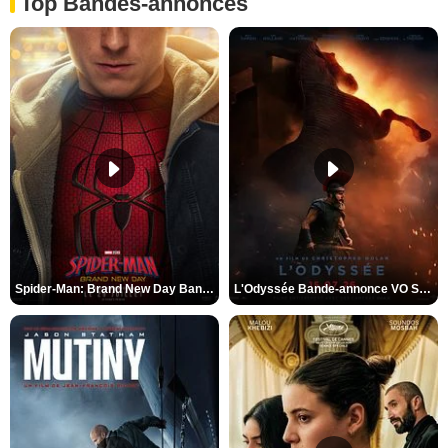
Top Bandes-annonces
Spider-Man: Brand New Day Bande-annonce VO STFR
L'Odyssée Bande-annonce VO STFR