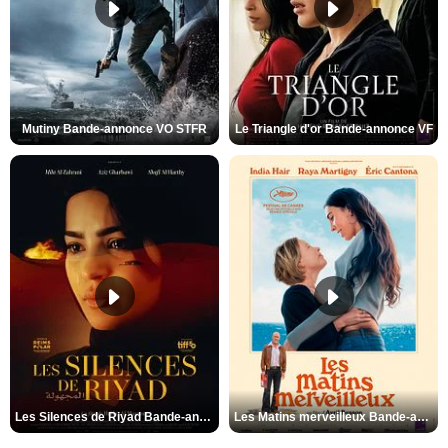
Mutiny Bande-annonce VO STFR
Le Triangle d'or Bande-annonce VF
Les Silences de Riyad Bande-annonce VO STFR
Les Matins merveilleux Bande-annonce VF