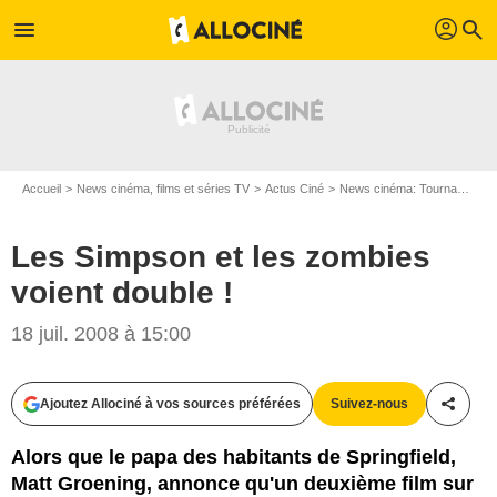
profil
menu
search
Accueil
News cinéma, films et séries TV
Actus Ciné
News cinéma: Tournages
Les Simpson et les zombies
voient double !
18 juil. 2008 à 15:00
Ajoutez Allociné à vos sources préférées
Suivez-nous
Partag
Alors que le papa des habitants de Springfield,
Matt Groening, annonce qu'un deuxième film sur