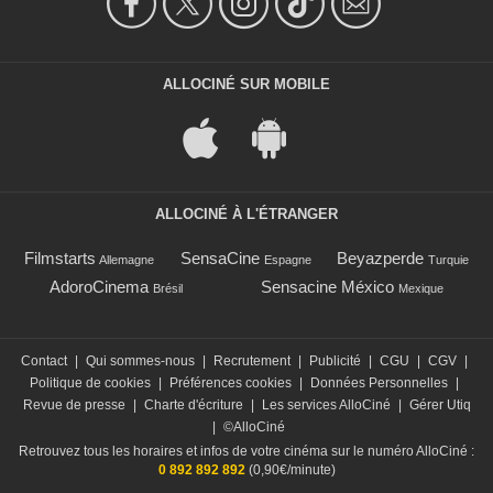
ALLOCINÉ SUR MOBILE
ALLOCINÉ À L'ÉTRANGER
Filmstarts
SensaCine
Beyazperde
Allemagne
Espagne
Turquie
AdoroCinema
Sensacine México
Brésil
Mexique
Contact
|
Qui sommes-nous
|
Recrutement
|
Publicité
|
CGU
|
CGV
|
Politique de cookies
|
Préférences cookies
|
Données Personnelles
|
Revue de presse
|
Charte d'écriture
|
Les services AlloCiné
|
Gérer Utiq
|
©AlloCiné
Retrouvez tous les horaires et infos de votre cinéma sur le numéro AlloCiné :
0 892 892 892
(0,90€/minute)