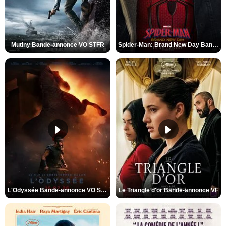
Mutiny Bande-annonce VO STFR
Spider-Man: Brand New Day Bande-annonce VO STFR
L'Odyssée Bande-annonce VO STFR
Le Triangle d'or Bande-annonce VF