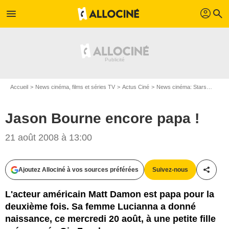
profil
menu
search
Accueil
News cinéma, films et séries TV
Actus Ciné
News cinéma: Stars
Jason
Jason Bourne encore papa !
21 août 2008 à 13:00
Ajoutez Allociné à vos sources préférées
Suivez-nous
Partag
L'acteur américain Matt Damon est papa pour la
deuxième fois. Sa femme Lucianna a donné
naissance, ce mercredi 20 août, à une petite fille