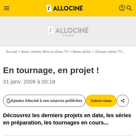
profil
menu
search
Accueil
News cinéma, films et séries TV
News séries
Dossier séries TV
En tou
En tournage, en projet !
31 janv. 2009 à 00:18
Ajoutez Allociné à vos sources préférées
Suivez-nous
Partag
Découvrez les derniers projets en date, les séries
en préparation, les tournages en cours...