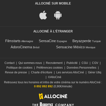
ALLOCINÉ SUR MOBILE
ALLOCINÉ À L'ÉTRANGER
Filmstarts
SensaCine
Beyazperde
Allemagne
Espagne
Turquie
AdoroCinema
Sensacine México
Brésil
Mexique
Contact
|
Qui sommes-nous
|
Recrutement
|
Publicité
|
CGU
|
CGV
|
Politique de cookies
|
Préférences cookies
|
Données Personnelles
|
Revue de presse
|
Charte d'écriture
|
Les services AlloCiné
|
Gérer Utiq
|
©AlloCiné
Retrouvez tous les horaires et infos de votre cinéma sur le numéro AlloCiné :
0 892 892 892
(0,90€/minute)