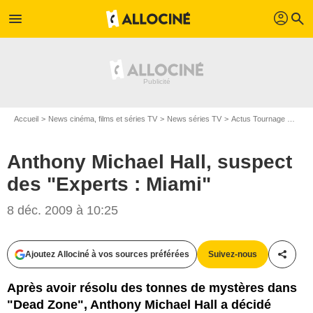
profil
menu
search
Accueil
News cinéma, films et séries TV
News séries TV
Actus Tournage Séries TV
Anthony Michael Hall, suspect
des "Experts : Miami"
8 déc. 2009 à 10:25
Ajoutez Allociné à vos sources préférées
Suivez-nous
Partag
Après avoir résolu des tonnes de mystères dans
"Dead Zone", Anthony Michael Hall a décidé