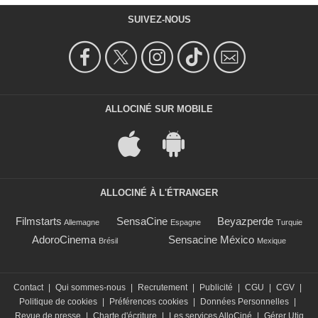
SUIVEZ-NOUS
ALLOCINÉ SUR MOBILE
ALLOCINÉ À L'ÉTRANGER
Filmstarts
SensaCine
Beyazperde
Allemagne
Espagne
Turquie
AdoroCinema
Sensacine México
Brésil
Mexique
Contact
|
Qui sommes-nous
|
Recrutement
|
Publicité
|
CGU
|
CGV
|
Politique de cookies
|
Préférences cookies
|
Données Personnelles
|
Revue de presse
|
Charte d'écriture
|
Les services AlloCiné
|
Gérer Utiq