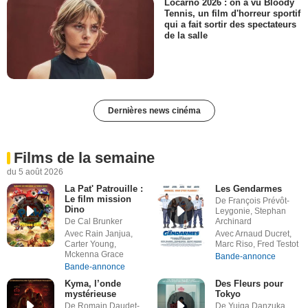
Locarno 2026 : on a vu Bloody
Tennis, un film d'horreur sportif
qui a fait sortir des spectateurs
de la salle
Dernières news cinéma
Films de la semaine
du 5 août 2026
La Pat' Patrouille :
Les Gendarmes
Le film mission
De François Prévôt-
Dino
Leygonie, Stephan
De Cal Brunker
Archinard
Avec Rain Janjua,
Avec Arnaud Ducret,
Carter Young,
Marc Riso, Fred Testot
Mckenna Grace
Bande-annonce
Bande-annonce
Kyma, l’onde
Des Fleurs pour
mystérieuse
Tokyo
De Romain Daudet-
De Yuiga Danzuka