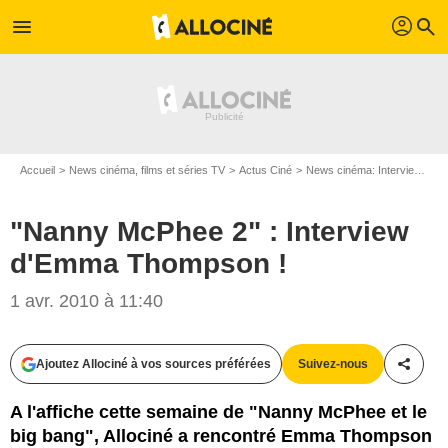
profil
menu
search
Accueil
News cinéma, films et séries TV
Actus Ciné
News cinéma: Interviews
"
"Nanny McPhee 2" : Interview
d'Emma Thompson !
1 avr. 2010 à 11:40
Ajoutez Allociné à vos sources préférées
Suivez-nous
Partag
A l'affiche cette semaine de "Nanny McPhee et le
big bang", Allociné a rencontré Emma Thompson