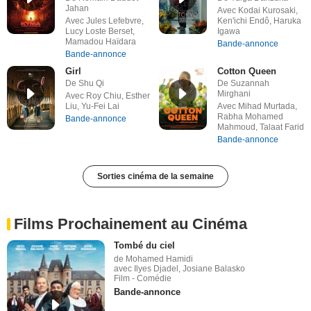
Jahan
Avec Kodai Kurosaki,
Avec Jules Lefebvre,
Ken'ichi Endô, Haruka
Lucy Loste Berset,
Igawa
Mamadou Haïdara
Bande-annonce
Bande-annonce
Girl
Cotton Queen
De Shu Qi
De Suzannah
Mirghani
Avec Roy Chiu, Esther
Liu, Yu-Fei Lai
Avec Mihad Murtada,
Rabha Mohamed
Bande-annonce
Mahmoud, Talaat Farid
Bande-annonce
Sorties cinéma de la semaine
Films Prochainement au Cinéma
Tombé du ciel
de Mohamed Hamidi
avec Ilyes Djadel, Josiane Balasko
Film - Comédie
Bande-annonce