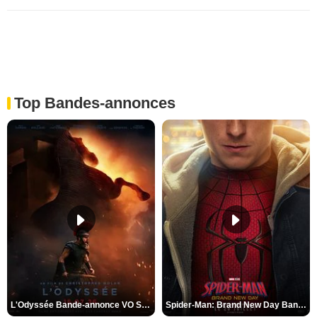
Top Bandes-annonces
L'Odyssée Bande-annonce VO STFR
Spider-Man: Brand New Day Bande-annonce VO STFR