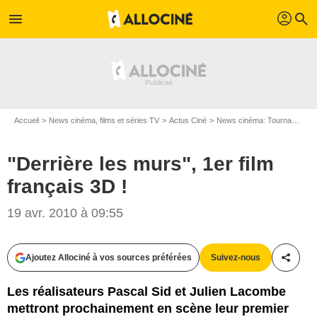
profil
menu
search
Accueil
News cinéma, films et séries TV
Actus Ciné
News cinéma: Tournages
"Derrière les murs", 1er film
français 3D !
19 avr. 2010 à 09:55
Ajoutez Allociné à vos sources préférées
Suivez-nous
Partag
Les réalisateurs Pascal Sid et Julien Lacombe
mettront prochainement en scène leur premier