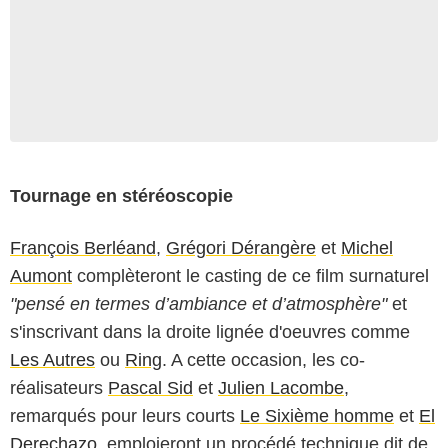
Tournage en stéréoscopie
François Berléand
,
Grégori Dérangère
et
Michel
Aumont
complèteront le casting de ce film surnaturel
"pensé en termes d’ambiance et d’atmosphère"
et
s'inscrivant dans la droite lignée d'oeuvres comme
Les Autres
ou
Ring
. A cette occasion, les co-
réalisateurs
Pascal Sid
et
Julien Lacombe
,
remarqués pour leurs courts
Le Sixième homme
et
El
Derechazo
, emploieront un procédé technique dit de