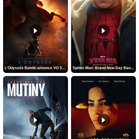
L'Odyssée Bande-annonce VO STFR
Spider-Man: Brand New Day Bande-annonce VO STFR