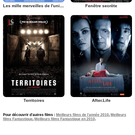
Fenêtre secrète
Les mille merveilles de l'univers
Territoires
After.Life
Pour découvrir d'autres films :
Meilleurs films de l'année 2010
,
Meilleurs
films Fantastique
,
Meilleurs films Fantastique en 2010
.