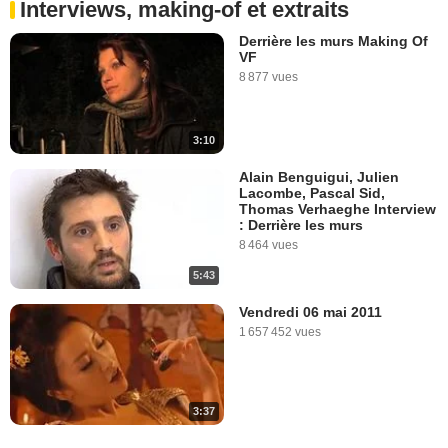
Interviews, making-of et extraits
Derrière les murs Making Of
VF
8 877 vues
3:10
Alain Benguigui, Julien
Lacombe, Pascal Sid,
Thomas Verhaeghe Interview
: Derrière les murs
8 464 vues
5:43
Vendredi 06 mai 2011
1 657 452 vues
3:37