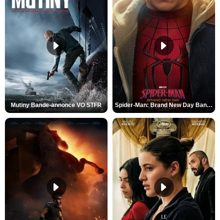
Mutiny Bande-annonce VO STFR
Spider-Man: Brand New Day Bande-annonce VO STFR