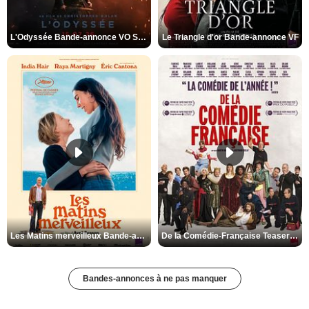
L'Odyssée Bande-annonce VO STFR
Le Triangle d'or Bande-annonce VF
Les Matins merveilleux Bande-annonce VF
De la Comédie-Française Teaser VF
Bandes-annonces à ne pas manquer