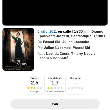
6 juillet 2011
en salle
|
1h 30min
|
Drame
,
Epouvante-horreur
,
Fantastique
,
Thriller
De
Pascal Sid
,
Julien Lacombe
|
Par
Julien Lacombe
,
Pascal Sid
Avec
Laetitia Casta
,
Thierry Neuvic
,
Jacques Bonnaffé
Presse
Spectateurs
Mes amis
2,5
1,7
--
13 critiques
411 notes, 99 critiques
VOD