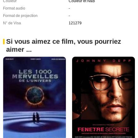
Couleur
Couleur et N&B
Format audio
-
Format de projection
-
N° de Visa
121279
Si vous aimez ce film, vous pourriez
aimer ...