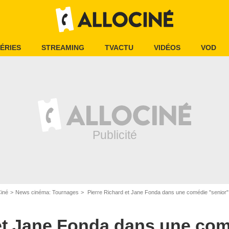
ÉRIES
STREAMING
TVACTU
VIDÉOS
VOD
Ciné
News cinéma: Tournages
Pierre Richard et Jane Fonda dans une comédie "senior"
et Jane Fonda dans une com