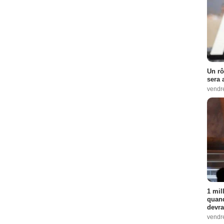
Un rô
sera 
vendr
1 mil
quand
devra
vendr