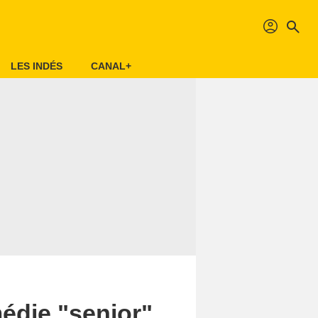
profil
search
LES INDÉS
CANAL+
édie "senior"