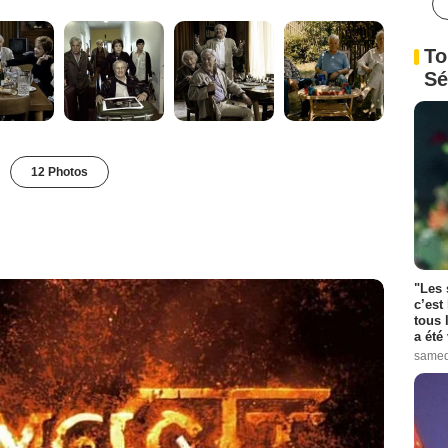
To
Sé
12 Photos
"Les 
c’est
tous 
a été 
samed