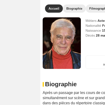
Accueil
Biographie
Filmograp
Métiers
Act
Nationalité
F
Naissance
1
Décès
28 ma
a
Biographie
Après un passage par les cours de 
simultanément sur scène et sur grand é
dans des pièces du répertoire clas