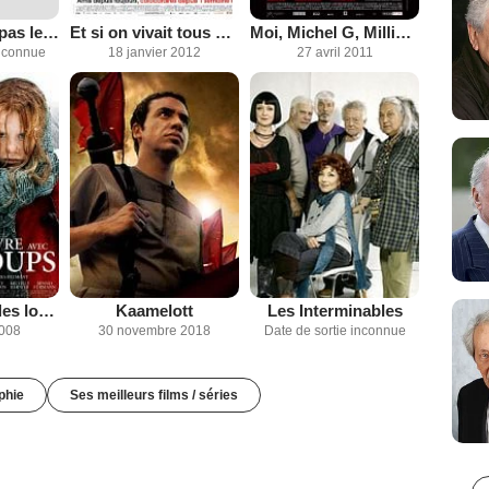
L'habit ne fait pas le moine
Et si on vivait tous ensemble?
Moi, Michel G, Milliardaire, Maître du monde
inconnue
18 janvier 2012
27 avril 2011
Survivre avec les loups
Kaamelott
Les Interminables
2008
30 novembre 2018
Date de sortie inconnue
phie
Ses meilleurs films / séries