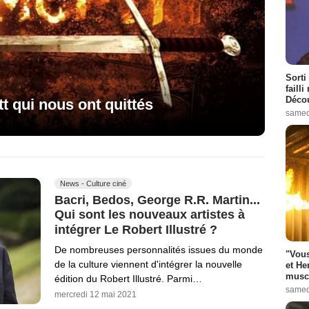
Sorti
failli
Décou
t qui nous ont quittés
samed
News - Culture ciné
Bacri, Bedos, George R.R. Martin...
Qui sont les nouveaux artistes à
intégrer Le Robert Illustré ?
De nombreuses personnalités issues du monde
"Vous
de la culture viennent d'intégrer la nouvelle
et He
muscl
édition du Robert Illustré. Parmi…
samed
mercredi 12 mai 2021