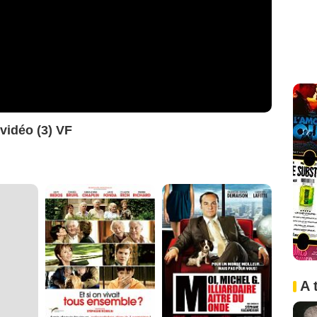
 vidéo (3) VF
A 