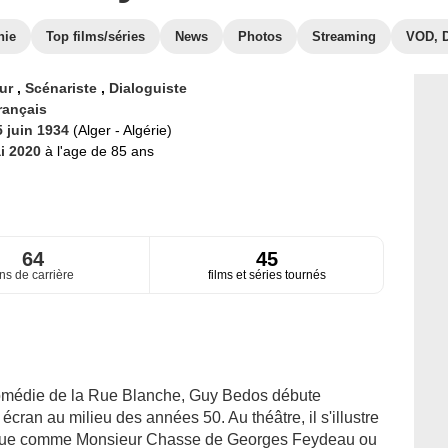
hie
Top films/séries
News
Photos
Streaming
VOD, 
eur
,
Scénariste
,
Dialoguiste
rançais
5 juin 1934
(Alger - Algérie)
i 2020
à l'age de 85 ans
64
45
ns de carrière
films et séries tournés
comédie de la Rue Blanche, Guy Bedos débute
cran au milieu des années 50. Au théâtre, il s'illustre
sique comme Monsieur Chasse de Georges Feydeau ou