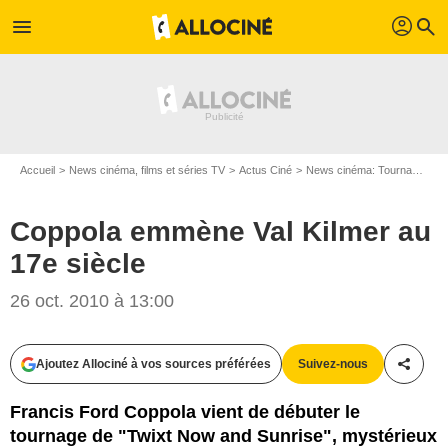
profil
menu
search
Accueil
News cinéma, films et séries TV
Actus Ciné
News cinéma: Tournages
Coppola emmène Val Kilmer au
17e siècle
26 oct. 2010 à 13:00
Ajoutez Allociné à vos sources préférées
Suivez-nous
Partag
Francis Ford Coppola vient de débuter le
tournage de "Twixt Now and Sunrise", mystérieux