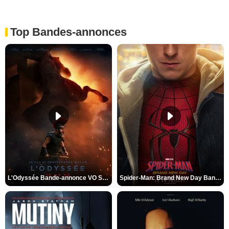
Top Bandes-annonces
L'Odyssée Bande-annonce VO STFR
Spider-Man: Brand New Day Bande-annonce VO STFR