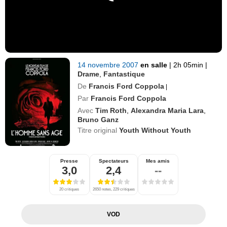
14 novembre 2007
en salle
|
2h 05min
|
Drame
,
Fantastique
De
Francis Ford Coppola
|
Par
Francis Ford Coppola
Avec
Tim Roth
,
Alexandra Maria Lara
,
Bruno Ganz
Titre original
Youth Without Youth
Presse
Spectateurs
Mes amis
3,0
2,4
--
20 critiques
2650 notes, 229 critiques
VOD