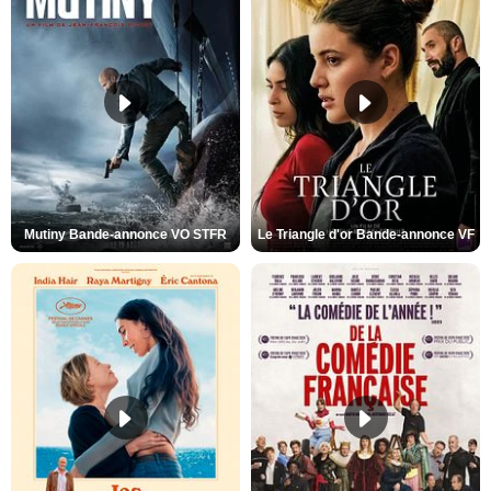
Mutiny Bande-annonce VO STFR
Le Triangle d'or Bande-annonce VF