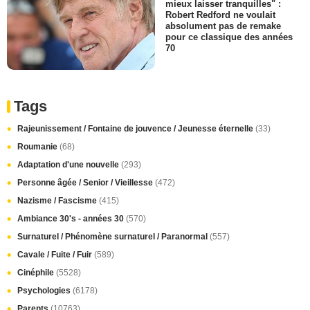
mieux laisser tranquilles" :
Robert Redford ne voulait
absolument pas de remake
pour ce classique des années
70
Tags
Rajeunissement / Fontaine de jouvence / Jeunesse éternelle
(33)
Roumanie
(68)
Adaptation d'une nouvelle
(293)
Personne âgée / Senior / Vieillesse
(472)
Nazisme / Fascisme
(415)
Ambiance 30's - années 30
(570)
Surnaturel / Phénomène surnaturel / Paranormal
(557)
Cavale / Fuite / Fuir
(589)
Cinéphile
(5528)
Psychologies
(6178)
Parents
(10763)