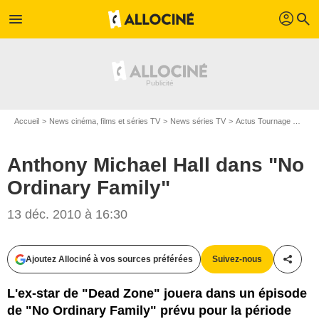
profil
menu
search
Accueil
News cinéma, films et séries TV
News séries TV
Actus Tournage Séries TV
Anthony Michael Hall dans "No
Ordinary Family"
13 déc. 2010 à 16:30
Ajoutez Allociné à vos sources préférées
Suivez-nous
Partag
L'ex-star de "Dead Zone" jouera dans un épisode
de "No Ordinary Family" prévu pour la période