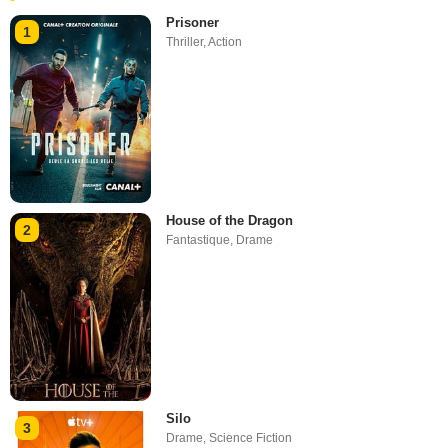
Prisoner
1
Thriller
,
Action
House of the Dragon
2
Fantastique
,
Drame
Silo
3
Drame
,
Science Fiction