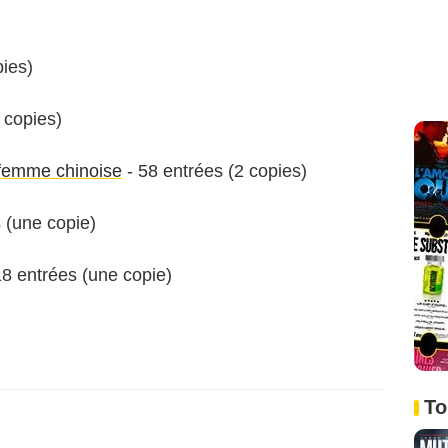
)
pies)
 copies)
femme chinoise
- 58 entrées (2 copies)
 (une copie)
18 entrées (une copie)
To