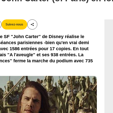
Suivez-nous
Partager cet article
re SF "John Carter" de Disney réalise le
éances parisiennes -bien qu'en vrai demi
avec 1586 entrées pour 17 copies. En tout
çais "A l'aveugle" et ses 938 entrées. La
ances" ferme la marche du podium avec 735