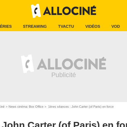
ÉRIES
STREAMING
TVACTU
VIDÉOS
VOD
Ciné
News cinéma: Box Office
1ères séances : John Carter (of Paris) en force
John Carter (of Paris) en fo