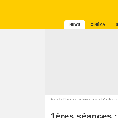
NEWS
CINÉMA
S
Accueil
News cinéma, films et séries TV
Actus 
1ères séances : 