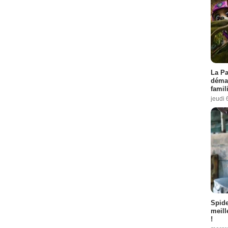
La Pa
démar
famil
jeudi 
Spid
meill
!