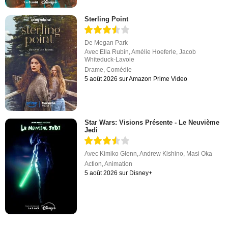
Sterling Point
De
Megan Park
Avec
Ella Rubin
,
Amélie Hoeferle
,
Jacob
Whiteduck-Lavoie
Drame
,
Comédie
5 août 2026 sur Amazon Prime Video
Star Wars: Visions Présente - Le Neuvième
Jedi
Avec
Kimiko Glenn
,
Andrew Kishino
,
Masi Oka
Action
,
Animation
5 août 2026 sur Disney+