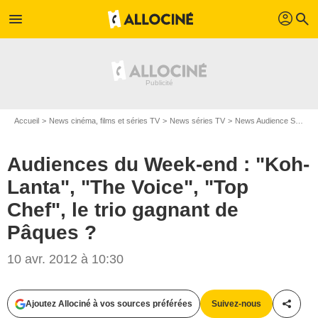
profil
menu
search
Accueil
News cinéma, films et séries TV
News séries TV
News Audience Séries TV
Audiences du Week-end : "Koh-
Lanta", "The Voice", "Top
Chef", le trio gagnant de
Pâques ?
10 avr. 2012 à 10:30
Ajoutez Allociné à vos sources préférées
Suivez-nous
Partag