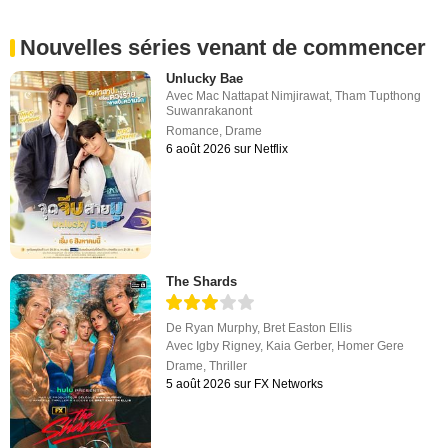
Nouvelles séries venant de commencer
Unlucky Bae
Avec
Mac Nattapat Nimjirawat
,
Tham Tupthong
Suwanrakanont
Romance
,
Drame
6 août 2026 sur Netflix
The Shards
De
Ryan Murphy
,
Bret Easton Ellis
Avec
Igby Rigney
,
Kaia Gerber
,
Homer Gere
Drame
,
Thriller
5 août 2026 sur FX Networks