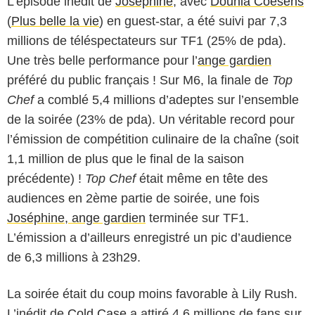
L’épisode inédit de
Joséphine
, avec
Dounia Coesens
(
Plus belle la vie
) en guest-star, a été suivi par 7,3
millions de téléspectateurs sur TF1 (25% de pda).
Une très belle performance pour l’
ange gardien
préféré du public français ! Sur M6, la finale de
Top
Chef
a comblé 5,4 millions d’adeptes sur l’ensemble
de la soirée (23% de pda). Un véritable record pour
l’émission de compétition culinaire de la chaîne (soit
1,1 million de plus que le final de la saison
précédente) !
Top Chef
était même en tête des
audiences en 2ème partie de soirée, une fois
Joséphine, ange gardien
terminée sur TF1.
L’émission a d’ailleurs enregistré un pic d’audience
de 6,3 millions à 23h29.
La soirée était du coup moins favorable à Lily Rush.
L’inédit de
Cold Case
a attiré 4,6 millions de fans sur