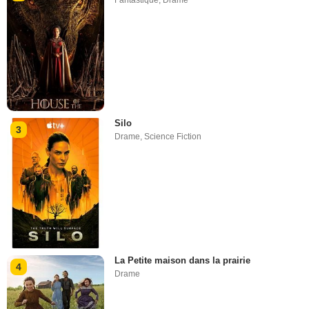
Fantastique
,
Drame
Silo
3
Drame
,
Science Fiction
La Petite maison dans la prairie
4
Drame