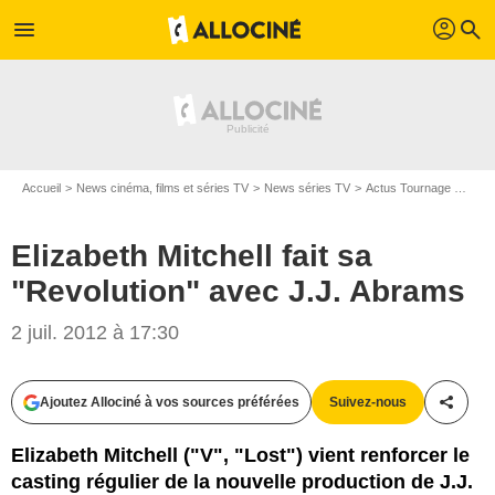
profil
menu
search
Accueil
News cinéma, films et séries TV
News séries TV
Actus Tournage Séries TV
Elizabeth Mitchell fait sa
"Revolution" avec J.J. Abrams
2 juil. 2012 à 17:30
Ajoutez Allociné à vos sources préférées
Suivez-nous
Partag
Elizabeth Mitchell ("V", "Lost") vient renforcer le
casting régulier de la nouvelle production de J.J.