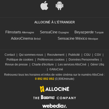
ALLOCINÉ À L'ÉTRANGER
Filmstarts
SensaCine
Beyazperde
Allemagne
Espagne
Turquie
AdoroCinema
Sensacine México
Brésil
Mexique
Contact
|
Qui sommes-nous
|
Recrutement
|
Publicité
|
CGU
|
CGV
|
Politique de cookies
|
Préférences cookies
|
Données Personnelles
|
Revue de presse
|
Charte d'écriture
|
Les services AlloCiné
|
Gérer Utiq
|
©AlloCiné
Retrouvez tous les horaires et infos de votre cinéma sur le numéro AlloCiné :
0 892 892 892
(0,90€/minute)