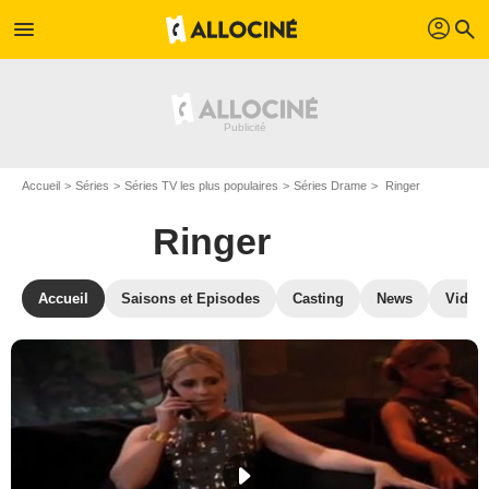
profil
menu
search
Accueil
Séries
Séries TV les plus populaires
Séries Drame
Ringer
Ringer
Accueil
Saisons et Episodes
Casting
News
Vidéo