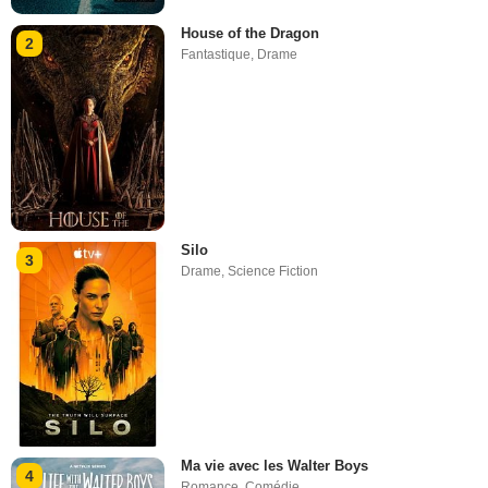
House of the Dragon
2
Fantastique
,
Drame
Silo
3
Drame
,
Science Fiction
Ma vie avec les Walter Boys
4
Romance
,
Comédie