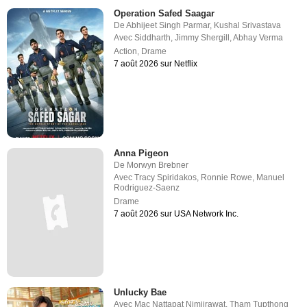
Operation Safed Saagar
De
Abhijeet Singh Parmar
,
Kushal Srivastava
Avec
Siddharth
,
Jimmy Shergill
,
Abhay Verma
Action
,
Drame
7 août 2026 sur Netflix
Anna Pigeon
De
Morwyn Brebner
Avec
Tracy Spiridakos
,
Ronnie Rowe
,
Manuel
Rodriguez-Saenz
Drame
7 août 2026 sur USA Network Inc.
Unlucky Bae
Avec
Mac Nattapat Nimjirawat
,
Tham Tupthong