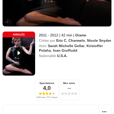
ANNULÉE
2011 - 2012
|
42 min
|
Drame
Créée par
Eric C. Charmelo
,
Nicole Snyder
Avec
Sarah Michelle Gellar
,
Kristoffer
Polaha
,
Ioan Gruffudd
Nationalité
U.S.A.
Spectateurs
Mes amis
4,0
--
1518 notes, 157 critiques