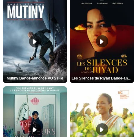
Mutiny Bande-annonce VO STFR
Les Silences de Riyad Bande-annonce VO STFR