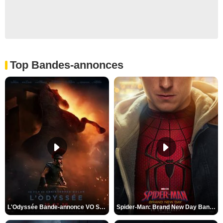
Top Bandes-annonces
L'Odyssée Bande-annonce VO STFR
Spider-Man: Brand New Day Bande-annonce VO STFR