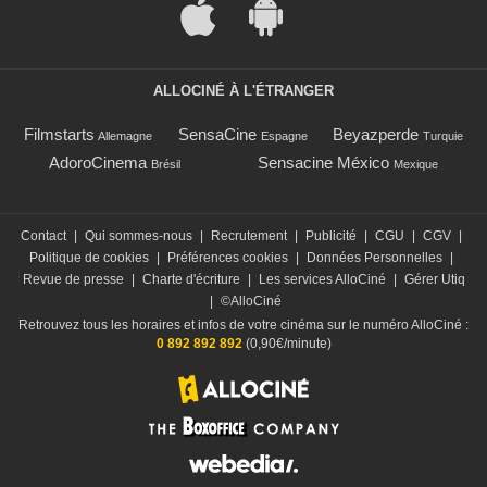
ALLOCINÉ À L'ÉTRANGER
Filmstarts
SensaCine
Beyazperde
Allemagne
Espagne
Turquie
AdoroCinema
Sensacine México
Brésil
Mexique
Contact
|
Qui sommes-nous
|
Recrutement
|
Publicité
|
CGU
|
CGV
|
Politique de cookies
|
Préférences cookies
|
Données Personnelles
|
Revue de presse
|
Charte d'écriture
|
Les services AlloCiné
|
Gérer Utiq
|
©AlloCiné
Retrouvez tous les horaires et infos de votre cinéma sur le numéro AlloCiné :
0 892 892 892
(0,90€/minute)