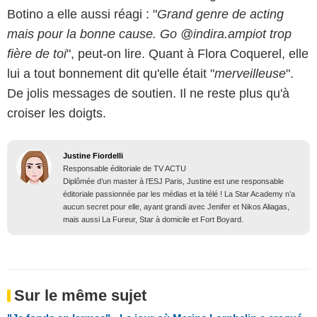
Botino a elle aussi réagi : "
Grand genre de acting
mais pour la bonne cause. Go @indira.ampiot trop
fière de toi
", peut-on lire. Quant à Flora Coquerel, elle
lui a tout bonnement dit qu'elle était "
merveilleuse
".
De jolis messages de soutien. Il ne reste plus qu'à
croiser les doigts.
Justine Fiordelli
Responsable éditoriale de TV ACTU
Diplômée d’un master à l’ESJ Paris, Justine est une responsable
éditoriale passionnée par les médias et la télé ! La Star Academy n’a
aucun secret pour elle, ayant grandi avec Jenifer et Nikos Aliagas,
mais aussi La Fureur, Star à domicile et Fort Boyard.
Sur le même sujet