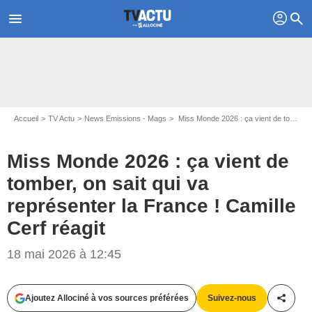
profil
menu
search
Accueil
TV Actu
News Emissions - Mags
Miss Monde 2026 : ça vient de tomber, on sait qui va représenter la France ! Camille Cerf réagit
Miss Monde 2026 : ça vient de
tomber, on sait qui va
représenter la France ! Camille
Cerf réagit
18 mai 2026 à 12:45
Ajoutez Allociné à vos sources préférées
Suivez-nous
Partag