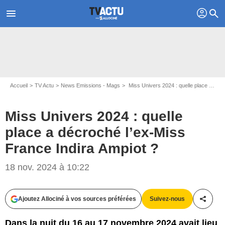
profil
menu
search
Accueil
TV Actu
News Emissions - Mags
Miss Univers 2024 : quelle place a décroché l’ex-Miss France Indira Ampiot ?
Miss Univers 2024 : quelle
place a décroché l’ex-Miss
France Indira Ampiot ?
Zuma Press / Bestimage
18 nov. 2024 à 10:22
Ajoutez Allociné à vos sources préférées
Suivez-nous
Partag
Dans la nuit du 16 au 17 novembre 2024 avait lieu