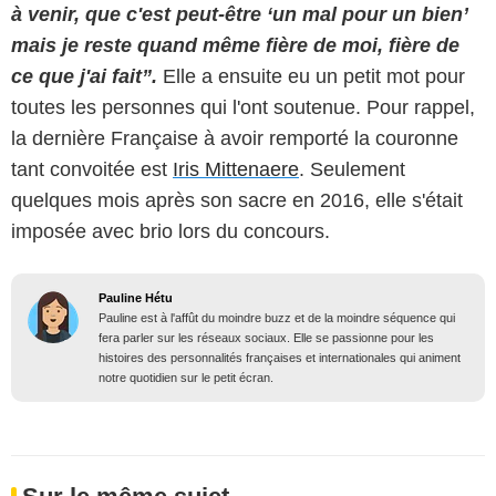
à venir, que c'est peut-être ‘un mal pour un bien’
mais je reste quand même fière de moi, fière de
ce que j'ai fait”.
Elle a ensuite eu un petit mot pour
toutes les personnes qui l'ont soutenue. Pour rappel,
la dernière Française à avoir remporté la couronne
tant convoitée est
Iris Mittenaere
. Seulement
quelques mois après son sacre en 2016, elle s'était
imposée avec brio lors du concours.
Pauline Hétu
Pauline est à l'affût du moindre buzz et de la moindre séquence qui
fera parler sur les réseaux sociaux. Elle se passionne pour les
histoires des personnalités françaises et internationales qui animent
notre quotidien sur le petit écran.