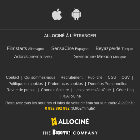
ALLOCINÉ À L'ÉTRANGER
Filmstarts
SensaCine
Beyazperde
Allemagne
Espagne
Turquie
AdoroCinema
Sensacine México
Brésil
Mexique
Contact
|
Qui sommes-nous
|
Recrutement
|
Publicité
|
CGU
|
CGV
|
Politique de cookies
|
Préférences cookies
|
Données Personnelles
|
Revue de presse
|
Charte d'écriture
|
Les services AlloCiné
|
Gérer Utiq
|
©AlloCiné
Retrouvez tous les horaires et infos de votre cinéma sur le numéro AlloCiné :
0 892 892 892
(0,90€/minute)