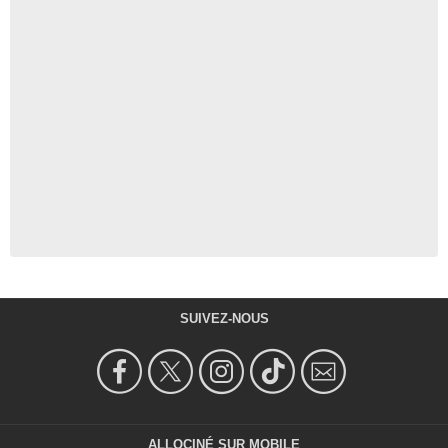
SUIVEZ-NOUS
ALLOCINÉ SUR MOBILE