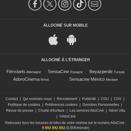
ALLOCINÉ SUR MOBILE
ALLOCINÉ À L'ÉTRANGER
Filmstarts
SensaCine
Beyazperde
Allemagne
Espagne
Turquie
AdoroCinema
Sensacine México
Brésil
Mexique
Contact
|
Qui sommes-nous
|
Recrutement
|
Publicité
|
CGU
|
CGV
|
Politique de cookies
|
Préférences cookies
|
Données Personnelles
|
Revue de presse
|
Charte d'écriture
|
Les services AlloCiné
|
Gérer Utiq
|
©AlloCiné
Retrouvez tous les horaires et infos de votre cinéma sur le numéro AlloCiné :
0 892 892 892
(0,90€/minute)