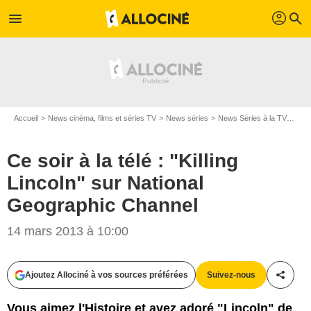
profil
menu
search
Accueil
News cinéma, films et séries TV
News séries
News Séries à la TV
Ce s
Ce soir à la télé : "Killing
Lincoln" sur National
Geographic Channel
14 mars 2013 à 10:00
Ajoutez Allociné à vos sources préférées
Suivez-nous
Partag
Vous aimez l'Histoire et avez adoré "Lincoln" de