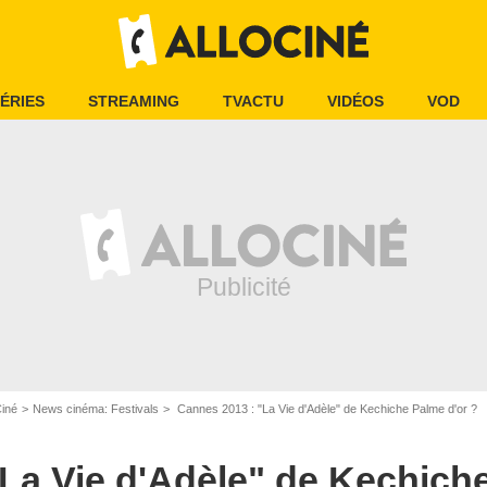
ÉRIES
STREAMING
TVACTU
VIDÉOS
VOD
Ciné
News cinéma: Festivals
Cannes 2013 : "La Vie d'Adèle" de Kechiche Palme d'or ?
La Vie d'Adèle" de Kechiche