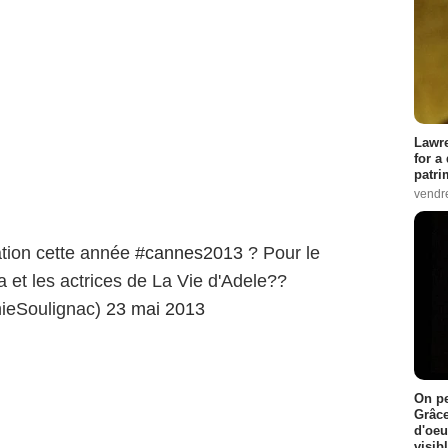
Lawre
for a
patri
vendre
ation cette année
#cannes2013
? Pour le
 et les actrices de La Vie d'Adele??
ieSoulignac)
23 mai 2013
On pe
Grâce
d'oeu
visib