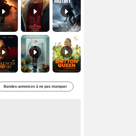
Les Silences de Riyad Bande-annonce VO STFR
Des Fleurs pour Tokyo Bande-annonce VO STFR
Cotton Queen Bande-annonce VO STFR
Bandes-annonces à ne pas manquer