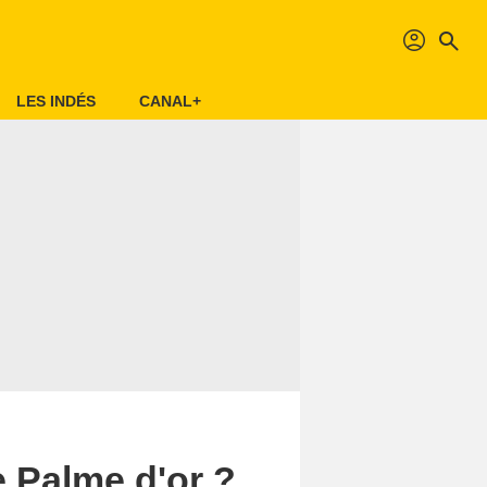
profil
search
LES INDÉS
CANAL+
 Palme d'or ?