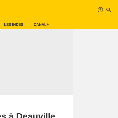
profil
search
LES INDÉS
CANAL+
s à Deauville