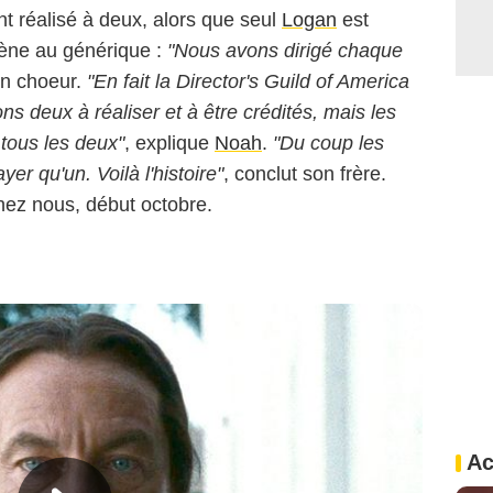
nt réalisé à deux, alors que seul
Logan
est
cène au générique :
"Nous avons dirigé chaque
en choeur.
"En fait la Director's Guild of America
ns deux à réaliser et à être crédités, mais les
tous les deux"
, explique
Noah
.
"Du coup les
er qu'un. Voilà l'histoire"
, conclut son frère.
hez nous, début octobre.
Ac