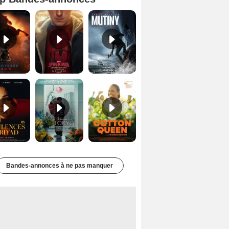
L'Odyssée Bande-annonce VO STFR
Spider-Man: Brand New Day Bande-annonce VO STFR
Mutiny Bande-annonce VO STFR
Les Silences de Riyad Bande-annonce VO STFR
Des Fleurs pour Tokyo Bande-annonce VO STFR
Cotton Queen Bande-annonce VO STFR
Bandes-annonces à ne pas manquer