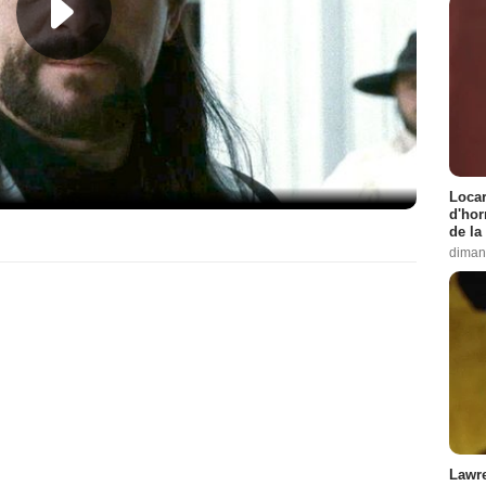
Locar
d'hor
de la
diman
Lawre