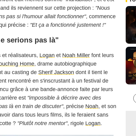
and ils reviennent sur cette projection :
"Nous
s pas si l'humour allait fonctionner"
, commence
qui précise :
"Et ça a fonctionné justement !"
e serions pas là"
 et réalisateurs,
Logan
et
Noah Miller
font leurs
ouching Home
, drame autobiographique
t au casting de
Sherif Jackson
dont il tient le
ent rencontré en s'inscrustant à un festival de
ncu grâce à une bande-annonce faite par leurs
 carrière est
"impossible à décrire avec des
as là en train de discuter"
, précise
Noah
, et son
avoir dans tous leurs films, ils le feraient sans
scotte ?
"Plutôt notre mentor"
, rigole
Logan
.