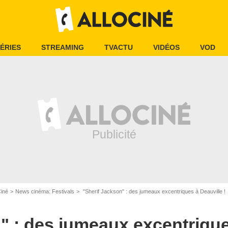
ÉRIES
STREAMING
TVACTU
VIDÉOS
VOD
Ciné
News cinéma: Festivals
"Sherif Jackson" : des jumeaux excentriques à Deauville !
" : des jumeaux excentrique