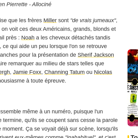
n Pierrette - Allociné
ise que les frères
Miller
sont
"de vrais jumeaux"
,
 on voit ces deux Américains, grands, blonds et
il près :
Noah
a les cheveux détachés tandis
 ce qui aide un peu lorsque l'on se retrouve
lanches pour la présentation de
Sherif Jackson
aire remarquer au milieu de stars telles que
ergh
,
Jamie Foxx
,
Channing Tatum
ou
Nicolas
thousiasme à toute épreuve.
ressemble même à un numéro, puisque l'un
termine, qu'ils se coupent sans cesse la parole
moment. Ça se voyait déjà sur scène, lorsqu'ils
To
 décrivent eux-mêmes comme
"inahabituel"
, et c'est