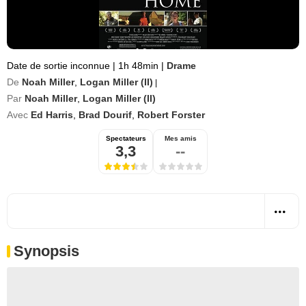
Date de sortie inconnue
|
1h 48min
|
Drame
De
Noah Miller
,
Logan Miller (II)
|
Par
Noah Miller
,
Logan Miller (II)
Avec
Ed Harris
,
Brad Dourif
,
Robert Forster
Spectateurs
Mes amis
3,3
--
Synopsis