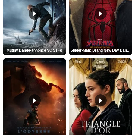
Mutiny Bande-annonce VO STFR
Spider-Man: Brand New Day Bande-annonce VO STFR