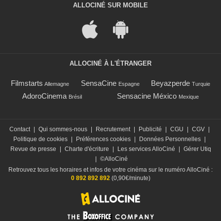
ALLOCINÉ SUR MOBILE
ALLOCINÉ À L'ÉTRANGER
Filmstarts
SensaCine
Beyazperde
Allemagne
Espagne
Turquie
AdoroCinema
Sensacine México
Brésil
Mexique
Contact
|
Qui sommes-nous
|
Recrutement
|
Publicité
|
CGU
|
CGV
|
Politique de cookies
|
Préférences cookies
|
Données Personnelles
|
Revue de presse
|
Charte d'écriture
|
Les services AlloCiné
|
Gérer Utiq
|
©AlloCiné
Retrouvez tous les horaires et infos de votre cinéma sur le numéro AlloCiné :
0 892 892 892
(0,90€/minute)