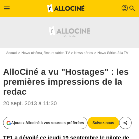
profil
menu
search
Accueil
News cinéma, films et séries TV
News séries
News Séries à la TV
Allo
AlloCiné a vu "Hostages" : les
premières impressions de la
redac
20 sept. 2013 à 11:30
Ajoutez Allociné à vos sources préférées
Suivez-nous
Partag
TF1 a dévoilé ce jeudi 19 septembre le pilote de