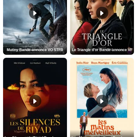
Mutiny Bande-annonce VO STFR
Le Triangle d'or Bande-annonce VF