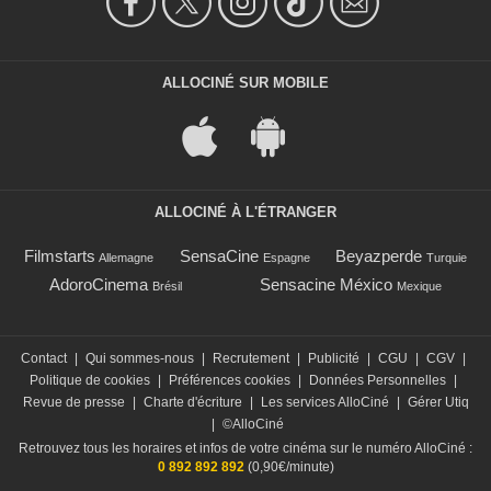
ALLOCINÉ SUR MOBILE
ALLOCINÉ À L'ÉTRANGER
Filmstarts
SensaCine
Beyazperde
Allemagne
Espagne
Turquie
AdoroCinema
Sensacine México
Brésil
Mexique
Contact
|
Qui sommes-nous
|
Recrutement
|
Publicité
|
CGU
|
CGV
|
Politique de cookies
|
Préférences cookies
|
Données Personnelles
|
Revue de presse
|
Charte d'écriture
|
Les services AlloCiné
|
Gérer Utiq
|
©AlloCiné
Retrouvez tous les horaires et infos de votre cinéma sur le numéro AlloCiné :
0 892 892 892
(0,90€/minute)