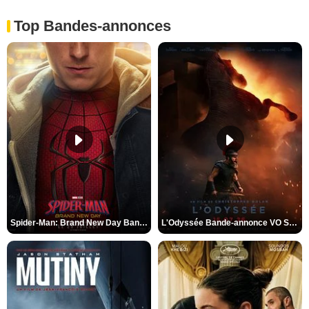
Top Bandes-annonces
Spider-Man: Brand New Day Bande-annonce VO STFR
L'Odyssée Bande-annonce VO STFR