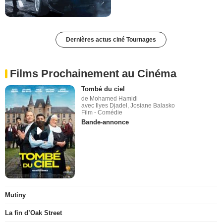
Dernières actus ciné Tournages
Films Prochainement au Cinéma
Tombé du ciel
de Mohamed Hamidi
avec Ilyes Djadel, Josiane Balasko
Film - Comédie
Bande-annonce
Mutiny
La fin d’Oak Street