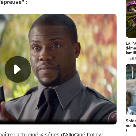
'épreuve" :
La Pa
démar
famil
jeudi 
Spid
meill
!
aître l'actu ciné & séries d'AlloCiné
Follow