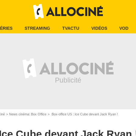
ÉRIES
STREAMING
TVACTU
VIDÉOS
VOD
Ciné
News cinéma: Box Office
Box-office US : Ice Cube devant Jack Ryan !
 Ice Cube devant Jack Ryan 