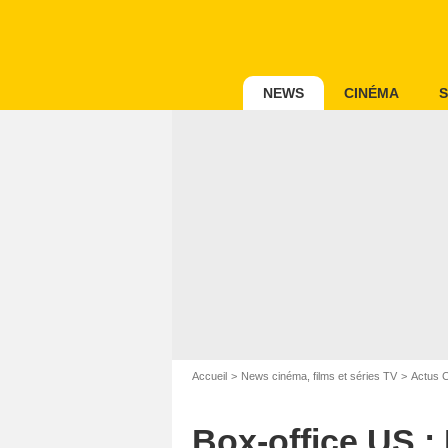
NEWS
CINÉMA
S
Accueil
News cinéma, films et séries TV
Actus 
Box-office US :