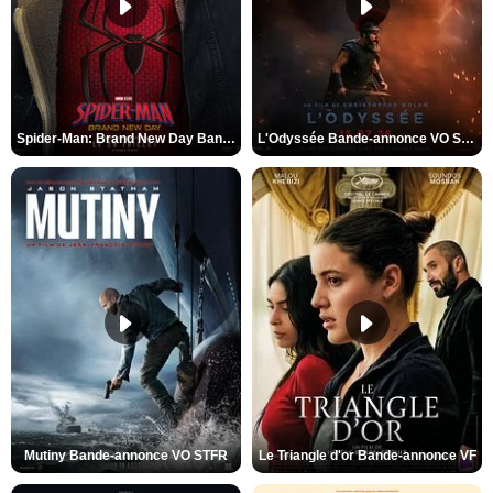
Spider-Man: Brand New Day Bande-annonce VO STFR
L'Odyssée Bande-annonce VO STFR
Mutiny Bande-annonce VO STFR
Le Triangle d'or Bande-annonce VF