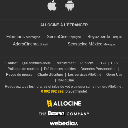
ALLOCINÉ À L'ÉTRANGER
Filmstarts
SensaCine
Beyazperde
Allemagne
Espagne
Turquie
AdoroCinema
Sensacine México
Brésil
Mexique
Contact
|
Qui sommes-nous
|
Recrutement
|
Publicité
|
CGU
|
CGV
|
Politique de cookies
|
Préférences cookies
|
Données Personnelles
|
Revue de presse
|
Charte d'écriture
|
Les services AlloCiné
|
Gérer Utiq
|
©AlloCiné
Retrouvez tous les horaires et infos de votre cinéma sur le numéro AlloCiné :
0 892 892 892
(0,90€/minute)