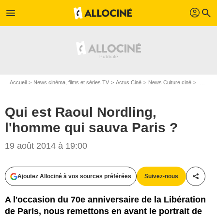
profil
menu
search
Accueil
News cinéma, films et séries TV
Actus Ciné
News Culture ciné
Qui est Raoul Nordling, l'homme qui sauva Paris ?
Qui est Raoul Nordling,
l'homme qui sauva Paris ?
19 août 2014 à 19:00
Ajoutez Allociné à vos sources préférées
Suivez-nous
Partag
A l'occasion du 70e anniversaire de la Libération
de Paris, nous remettons en avant le portrait de