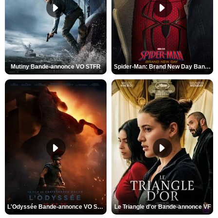
Mutiny Bande-annonce VO STFR
Spider-Man: Brand New Day Bande-annonce VO STFR
L'Odyssée Bande-annonce VO STFR
Le Triangle d'or Bande-annonce VF