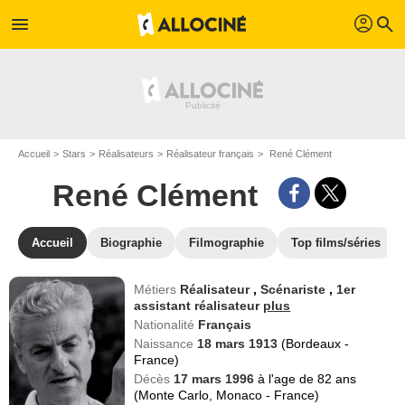
profil
menu
search
Accueil
Stars
Réalisateurs
Réalisateur français
René Clément
René Clément
Accueil
Biographie
Filmographie
Top films/séries
Métiers
Réalisateur
,
Scénariste
,
1er
assistant réalisateur
plus
Nationalité
Français
Naissance
18 mars 1913
(Bordeaux -
France)
Décès
17 mars 1996
à l'age de 82 ans
(Monte Carlo, Monaco - France)