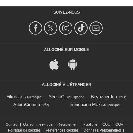
SUIVEZ-NOUS
ALLOCINÉ SUR MOBILE
ALLOCINÉ À L'ÉTRANGER
Filmstarts
SensaCine
Beyazperde
Allemagne
Espagne
Turquie
AdoroCinema
Sensacine México
Brésil
Mexique
Contact
|
Qui sommes-nous
|
Recrutement
|
Publicité
|
CGU
|
CGV
|
Politique de cookies
|
Préférences cookies
|
Données Personnelles
|