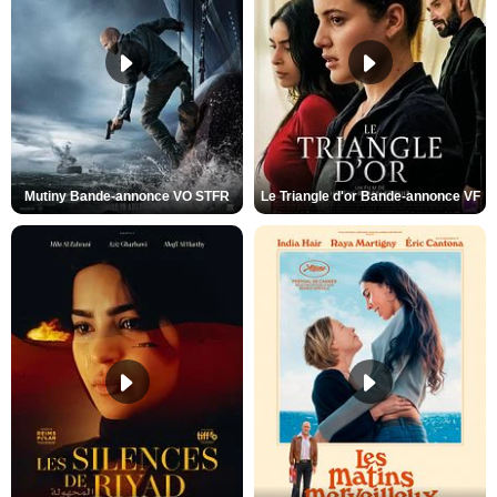
Mutiny Bande-annonce VO STFR
Le Triangle d'or Bande-annonce VF