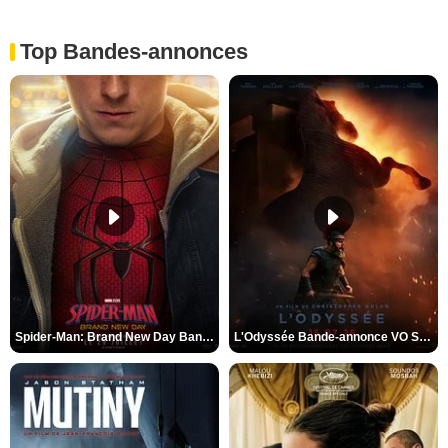
Top Bandes-annonces
Spider-Man: Brand New Day Bande-annonce VO STFR
L'Odyssée Bande-annonce VO STFR