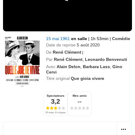
15 mai 1961
en salle
|
1h 53min
|
Comédie
Date de reprise
5 août 2020
De
René Clément
|
Par
René Clément
,
Leonardo Benvenuti
Avec
Alain Delon
,
Barbara Lass
,
Gino
Cervi
Titre original
Que gioia vivere
Spectateurs
Mes amis
3,2
--
93 notes, 8 critiques