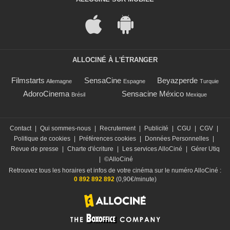
ALLOCINÉ À L'ÉTRANGER
Filmstarts
SensaCine
Beyazperde
Allemagne
Espagne
Turquie
AdoroCinema
Sensacine México
Brésil
Mexique
Contact
|
Qui sommes-nous
|
Recrutement
|
Publicité
|
CGU
|
CGV
|
Politique de cookies
|
Préférences cookies
|
Données Personnelles
|
Revue de presse
|
Charte d'écriture
|
Les services AlloCiné
|
Gérer Utiq
|
©AlloCiné
Retrouvez tous les horaires et infos de votre cinéma sur le numéro AlloCiné :
0 892 892 892
(0,90€/minute)